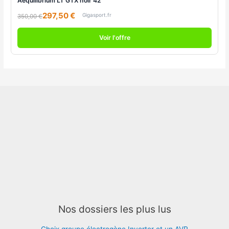
Aequilibrium LT GTX noir 42
297,50 €
Gigasport.fr
350,00 €
Voir l'offre
Nos dossiers les plus lus