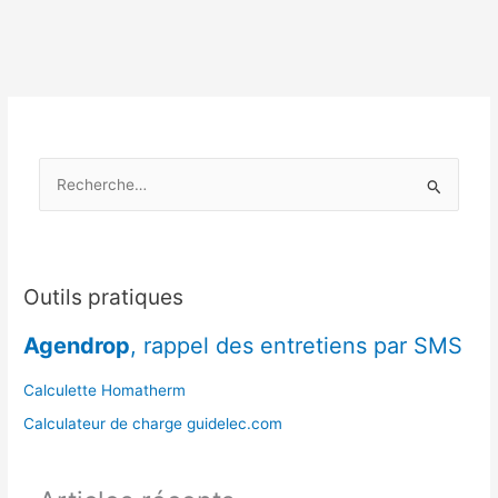
bilan
d’un
mois
d’octobre
et
anticipation
hiver
R
e
c
h
e
Outils pratiques
r
Agendrop
, rappel des entretiens par SMS
c
h
Calculette Homatherm
e
Calculateur de charge guidelec.com
r