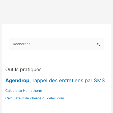
ou
insert
:
pour
quel
type
de
R
logement
dans
e
le
c
nord-
h
est
e
Outils pratiques
?
r
Agendrop
, rappel des entretiens par SMS
c
h
Calculette Homatherm
e
Calculateur de charge guidelec.com
r