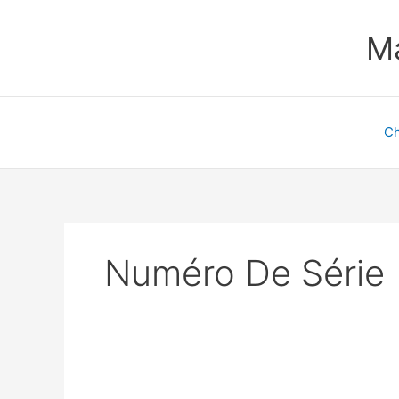
Aller
au
Ma
contenu
Ch
Numéro De Série