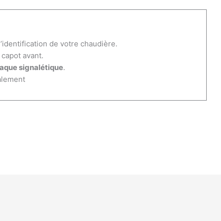
’identification de votre chaudière.
capot avant.
laque signalétique
.
galement