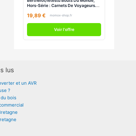
Berthelot/letestu Bouts Du Monde,
Hors-Série : Carnets De Voyageurs.
Les Plus Belles Histoires De La Revue
19,89 €
Bouts Du Monde : Numéros 1 À 50
momox-shop.fr
Voir l'offre
s lus
nverter et un AVR
use ?
 du bois
 commercial
Bretagne
Bretagne