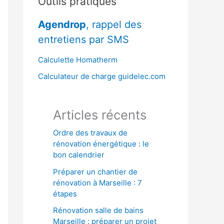
Outils pratiques
r
Agendrop
, rappel des
c
entretiens par SMS
h
e
Calculette Homatherm
r
Calculateur de charge guidelec.com
:
Articles récents
Ordre des travaux de
rénovation énergétique : le
bon calendrier
Préparer un chantier de
rénovation à Marseille : 7
étapes
Rénovation salle de bains
Marseille : préparer un projet