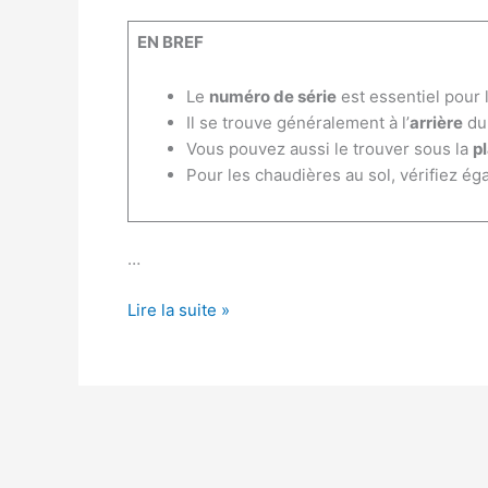
EN BREF
Le
numéro de série
est essentiel pour l
Il se trouve généralement à l’
arrière
du 
Vous pouvez aussi le trouver sous la
p
Pour les chaudières au sol, vérifiez é
…
Où
Lire la suite »
se
trouve
le
numéro
de
série