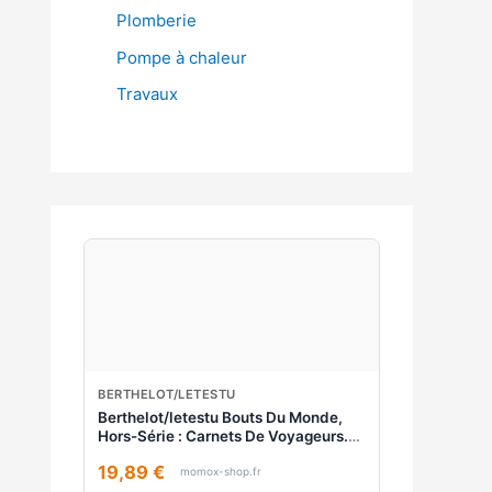
Plomberie
Pompe à chaleur
Travaux
BERTHELOT/LETESTU
Berthelot/letestu Bouts Du Monde,
Hors-Série : Carnets De Voyageurs.
Les Plus Belles Histoires De La Revue
19,89 €
Bouts Du Monde : Numéros 1 À 50
momox-shop.fr