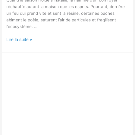
Quand la saison froide s’installe, la flamme d’un bon foyer
réchauffe autant la maison que les esprits. Pourtant, derrière
un feu qui prend vite et sent la résine, certaines bûches
abîment le poêle, saturent l’air de particules et fragilisent
l’écosystème. …
Essences
Lire la suite »
déconseillées
par
l’ONF,
pourquoi
les
éviter
?