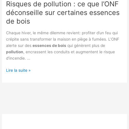
Risques de pollution : ce que l’ONF
déconseille sur certaines essences
de bois
Chaque hiver, le même dilemme revient: profiter d’un feu qui
crépite sans transformer la maison en piège à fumées. L’ONF
alerte sur des
essences de bois
qui génèrent plus de
pollution
, encrassent les conduits et augmentent le risque
d’incendie. …
Risques
Lire la suite »
de
pollution
:
ce
que
l’ONF
déconseille
sur
certaines