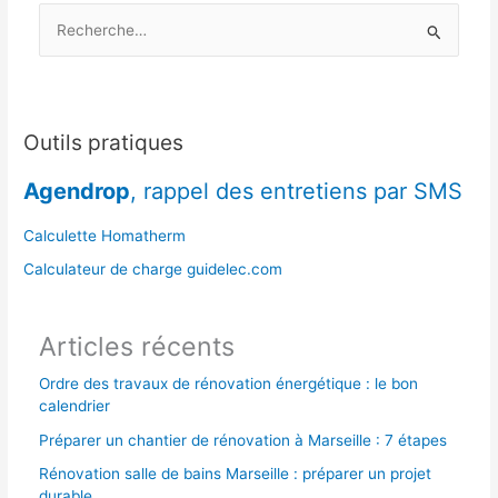
R
essences
de
e
bois
c
h
e
Outils pratiques
r
Agendrop
, rappel des entretiens par SMS
c
h
Calculette Homatherm
e
Calculateur de charge guidelec.com
r
Articles récents
:
Ordre des travaux de rénovation énergétique : le bon
calendrier
Préparer un chantier de rénovation à Marseille : 7 étapes
Rénovation salle de bains Marseille : préparer un projet
durable