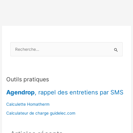
volume
:
palette,
m³,
stère,
comment
s’y
R
retrouver
?
e
c
h
e
Outils pratiques
r
Agendrop
, rappel des entretiens par SMS
c
h
Calculette Homatherm
e
Calculateur de charge guidelec.com
r