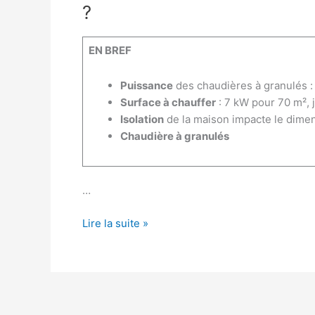
?
EN BREF
Puissance
des chaudières à granulés :
Surface à chauffer
: 7 kW pour 70 m², 
Isolation
de la maison impacte le dime
Chaudière à granulés
…
Quelle
Lire la suite »
est
la
capacité
de
chauffe