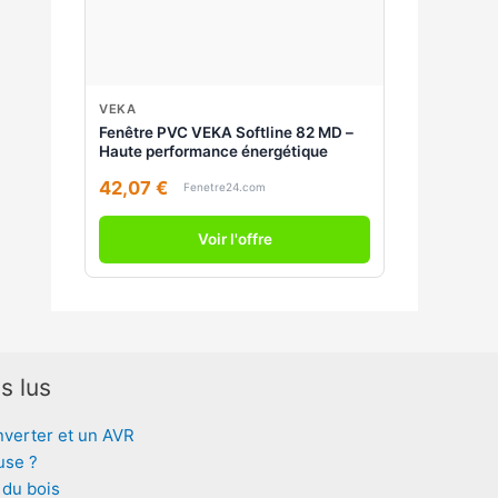
VEKA
Fenêtre PVC VEKA Softline 82 MD –
Haute performance énergétique
42,07 €
Fenetre24.com
Voir l'offre
s lus
nverter et un AVR
use ?
 du bois