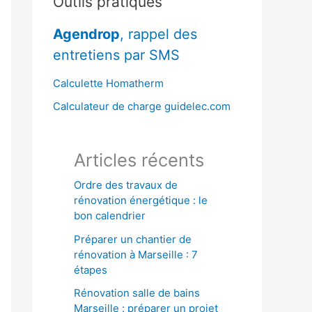
Outils pratiques
r
Agendrop
, rappel des
c
entretiens par SMS
h
e
Calculette Homatherm
r
Calculateur de charge guidelec.com
:
Articles récents
Ordre des travaux de
rénovation énergétique : le
bon calendrier
Préparer un chantier de
rénovation à Marseille : 7
étapes
Rénovation salle de bains
Marseille : préparer un projet