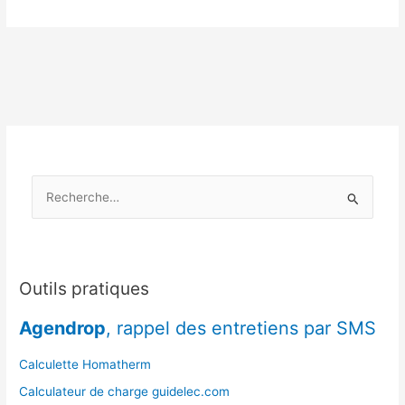
Franche-
Comté
:
planifier
ses
achats
avant
une
éventuelle
R
pénurie
e
c
h
e
Outils pratiques
r
Agendrop
, rappel des entretiens par SMS
c
h
Calculette Homatherm
e
Calculateur de charge guidelec.com