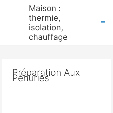
Aller
Maison :
au
contenu
thermie,
isolation,
chauffage
Préparation Aux
Pénuries