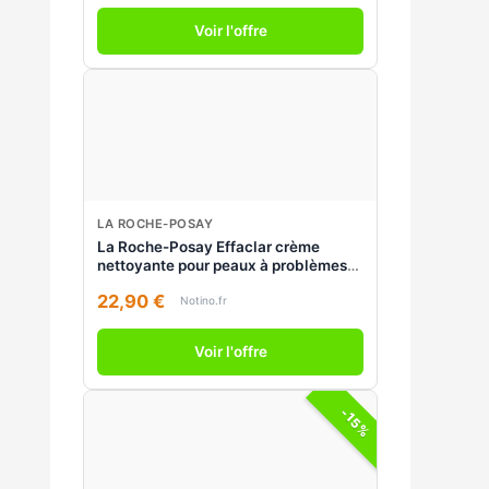
Voir l'offre
LA ROCHE-POSAY
La Roche-Posay Effaclar crème
nettoyante pour peaux à problèmes
390 ml
22,90 €
Notino.fr
Voir l'offre
-15%