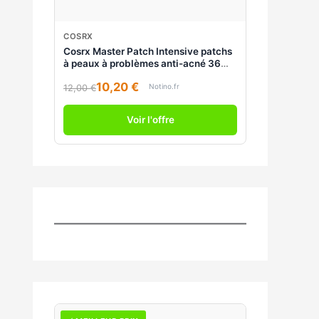
COSRX
Cosrx Master Patch Intensive patchs
à peaux à problèmes anti-acné 36
pcs
10,20 €
Notino.fr
12,00 €
Voir l'offre