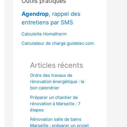
Outils pratiques
r
Agendrop
, rappel des
c
entretiens par SMS
h
e
Calculette Homatherm
r
Calculateur de charge guidelec.com
:
Articles récents
Ordre des travaux de
rénovation énergétique : le
bon calendrier
Préparer un chantier de
rénovation à Marseille : 7
étapes
Rénovation salle de bains
Marseille : préparer un projet