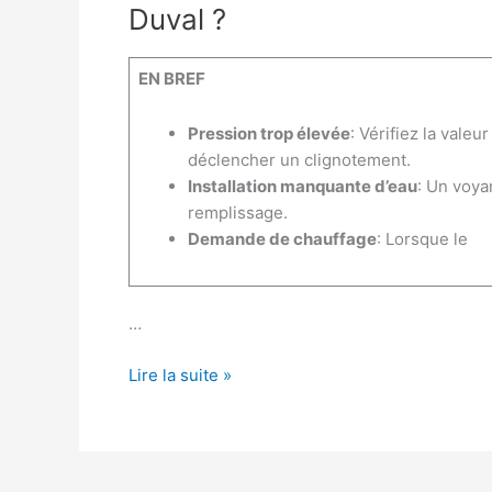
Duval ?
EN BREF
Pression trop élevée
: Vérifiez la vale
déclencher un clignotement.
Installation manquante d’eau
: Un voya
remplissage.
Demande de chauffage
: Lorsque le
…
Pourquoi
Lire la suite »
l’afficheur
du
bar
clignote