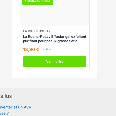
⚡ MEILLEUR PRIX
LA ROCHE-POSAY
La Roche-Posay Effaclar gel exfoliant
purifiant pour peaux grasses et à
problèmes 200 ml
18,90 €
Notino.fr
Voir l'offre
s lus
nverter et un AVR
use ?