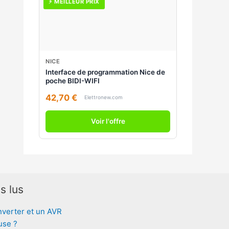
⚡ MEILLEUR PRIX
NICE
Interface de programmation Nice de
poche BIDI-WIFI
42,70 €
Elettronew.com
Voir l'offre
s lus
nverter et un AVR
use ?