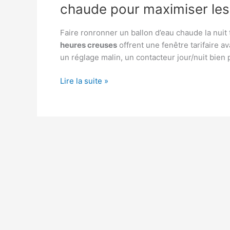
chaude pour maximiser le
Faire ronronner un ballon d’eau chaude la nuit to
heures creuses
offrent une fenêtre tarifaire a
un réglage malin, un contacteur jour/nuit bien
Heures
Lire la suite »
creuses
:
comment
programmer
son
ballon
d’eau
chaude
pour
maximiser
les
économies