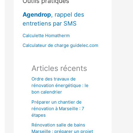
Outils pratiques
r
Agendrop
, rappel des
c
entretiens par SMS
h
e
Calculette Homatherm
r
Calculateur de charge guidelec.com
:
Articles récents
Ordre des travaux de
rénovation énergétique : le
bon calendrier
Préparer un chantier de
rénovation à Marseille : 7
étapes
Rénovation salle de bains
Marseille : préparer un projet