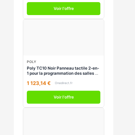
Voir l'offre
POLY
Poly TC10 Noir Panneau tactile 2-en-
1 pour la programmation des salles et
le contrôle des réunions.
1 123,14 €
Onedirect.fr
Voir l'offre