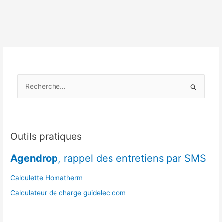
:
pourquoi
le
chêne
reste
le
roi
R
dans
les
e
régions
c
froides
h
?
e
Outils pratiques
r
Agendrop
, rappel des entretiens par SMS
c
h
Calculette Homatherm
e
Calculateur de charge guidelec.com
r