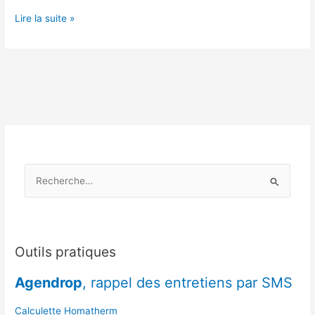
Rénovation
Lire la suite »
énergétique
:
est-
il
possible
de
passer
au
vert
R
sans
se
e
ruiner ?
c
h
e
Outils pratiques
r
Agendrop
, rappel des entretiens par SMS
c
h
Calculette Homatherm