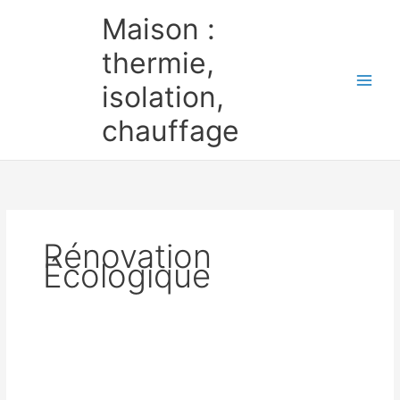
Aller
Maison :
au
contenu
thermie,
isolation,
chauffage
Rénovation
Écologique