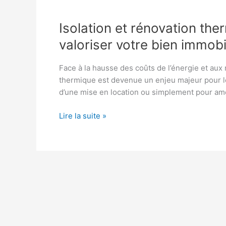
Isolation et rénovation ther
valoriser votre bien immobi
Face à la hausse des coûts de l’énergie et aux
thermique est devenue un enjeu majeur pour les
d’une mise en location ou simplement pour am
Isolation
Lire la suite »
et
rénovation
thermique
:
un
levier
essentiel
pour
valoriser