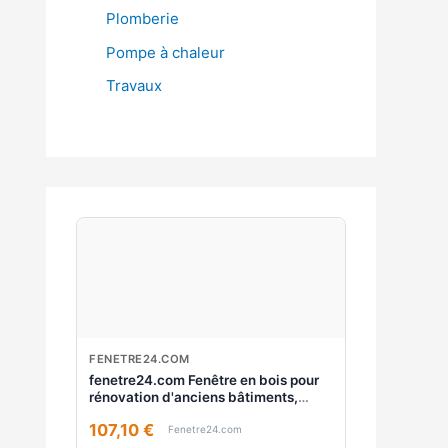
Plomberie
Pompe à chaleur
Travaux
FENETRE24.COM
fenetre24.com Fenêtre en bois pour
rénovation d'anciens bâtiments,
Classique 68 mm, Pin, Clair 325, 1
107,10 €
vantail, 510 x 510 mm
Fenetre24.com