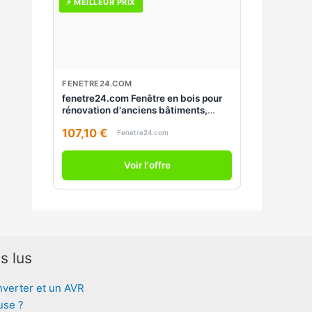
⚡ MEILLEUR PRIX
FENETRE24.COM
fenetre24.com Fenêtre en bois pour
rénovation d'anciens bâtiments,
Classique 68 mm, Pin, Clair 325, 1
107,10 €
vantail, 510 x 510 mm
Fenetre24.com
Voir l'offre
s lus
nverter et un AVR
use ?