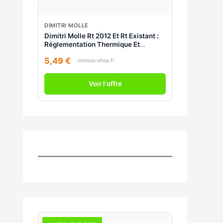
DIMITRI MOLLE
Dimitri Molle Rt 2012 Et Rt Existant :
Réglementation Thermique Et
Efficacité Énergétique : Construction
5,49 €
Et Rénovation
momox-shop.fr
Voir l'offre