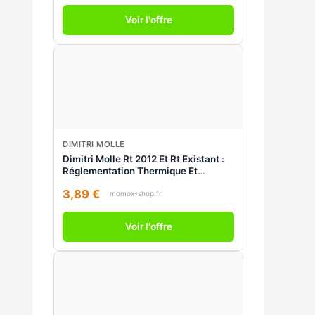
Voir l'offre
DIMITRI MOLLE
Dimitri Molle Rt 2012 Et Rt Existant :
Réglementation Thermique Et
Efficacité Énergétique : Construction
3,89 €
Et Rénovation
momox-shop.fr
Voir l'offre