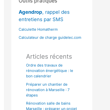
Outils pratiques
r
Agendrop
, rappel des
c
entretiens par SMS
h
e
Calculette Homatherm
r
Calculateur de charge guidelec.com
:
Articles récents
Ordre des travaux de
rénovation énergétique : le
bon calendrier
Préparer un chantier de
rénovation à Marseille : 7
étapes
Rénovation salle de bains
Marseille : préparer un projet