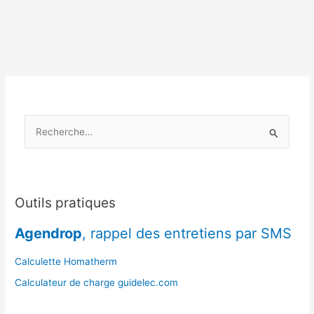
:
sécuriser
ses
stocks
en
anticipation
de
la
R
Toussaint
e
c
h
e
Outils pratiques
r
Agendrop
, rappel des entretiens par SMS
c
h
Calculette Homatherm
e
Calculateur de charge guidelec.com
r