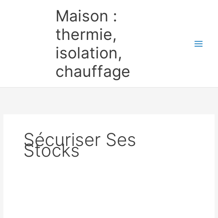
Aller
Maison :
au
contenu
thermie,
isolation,
chauffage
Sécuriser Ses
Stocks