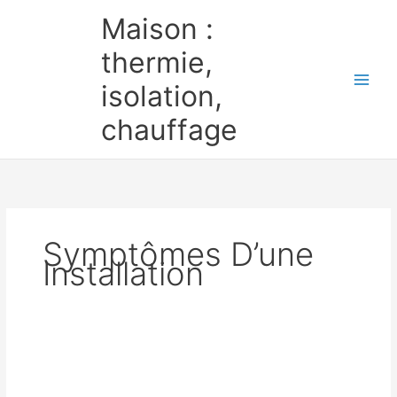
Aller
Maison :
au
contenu
thermie,
isolation,
chauffage
Symptômes D’une
Installation