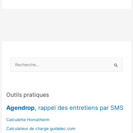
symptômes
d’une
installation
mal
réglée
ou
mal
entretenue
à
R
l’automne
e
c
h
e
Outils pratiques
r
Agendrop
, rappel des entretiens par SMS
c
h
Calculette Homatherm
e
Calculateur de charge guidelec.com