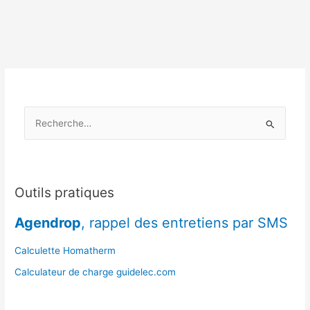
acoustique
:
quelle
différence
et
quelles
solutions
R
choisir
?
e
c
h
e
Outils pratiques
r
Agendrop
, rappel des entretiens par SMS
c
h
Calculette Homatherm
e
Calculateur de charge guidelec.com
r