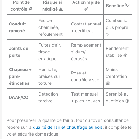
Point de
Risque si
Action rapide
Bénéfice 💡
contrôle 🔎
négligé ⚠️
✅
Feu de
Combustion
Conduit
Contrat annuel
cheminée,
plus propre
ramoné
+ certificat
refoulement
✨
Fuites d’air,
Remplacement
Joints de
Rendement
tirage
si durs/
porte
stabilisé 🎯
erratique
écrasés
Chapeau +
Humidité,
Moins
Pose et
pare-
braises sur
d’entretien
contrôle visuel
étincelles
toiture
🧰
Détection
Test mensuel
Sérénité au
DAAF/CO
tardive
+ piles neuves
quotidien 🛟
Pour préserver la qualité de l’air autour du foyer, consulter ce
repère sur la
qualité de l’air et chauffage au bois
; il complète le
volet sécurité domestique.