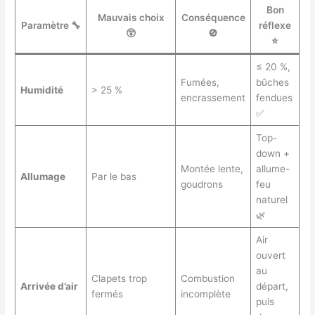
Bon
Mauvais choix
Conséquence
Paramètre 🔧
réflexe
😵
🚫
⭐
≤ 20 %,
Fumées,
bûches
Humidité
> 25 %
encrassement
fendues
✅
Top-
down +
Montée lente,
allume-
Allumage
Par le bas
goudrons
feu
naturel
🌿
Air
ouvert
au
Clapets trop
Combustion
Arrivée d’air
départ,
fermés
incomplète
puis