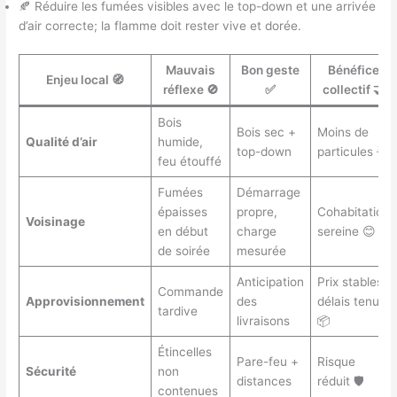
🍂 Réduire les fumées visibles avec le top-down et une arrivée
d’air correcte; la flamme doit rester vive et dorée.
Mauvais
Bon geste
Bénéfice
Enjeu local 🧭
réflexe 🚫
✅
collectif 🤝
Bois
Bois sec +
Moins de
Qualité d’air
humide,
top-down
particules 🌟
feu étouffé
Fumées
Démarrage
épaisses
propre,
Cohabitation
Voisinage
en début
charge
sereine 😊
de soirée
mesurée
Anticipation
Prix stables,
Commande
Approvisionnement
des
délais tenus
tardive
livraisons
📦
Étincelles
Pare-feu +
Risque
Sécurité
non
distances
réduit 🛡️
contenues