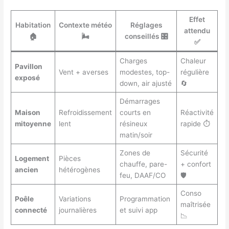
Effet
Habitation
Contexte météo
Réglages
attendu
🏠
🌬️
conseillés 🎛️
✅
Charges
Chaleur
Pavillon
Vent + averses
modestes, top-
régulière
exposé
down, air ajusté
🔄
Démarrages
Maison
Refroidissement
courts en
Réactivité
mitoyenne
lent
résineux
rapide ⏱️
matin/soir
Zones de
Sécurité
Logement
Pièces
chauffe, pare-
+ confort
ancien
hétérogènes
feu, DAAF/CO
🛡️
Conso
Poêle
Variations
Programmation
maîtrisée
connecté
journalières
et suivi app
📉