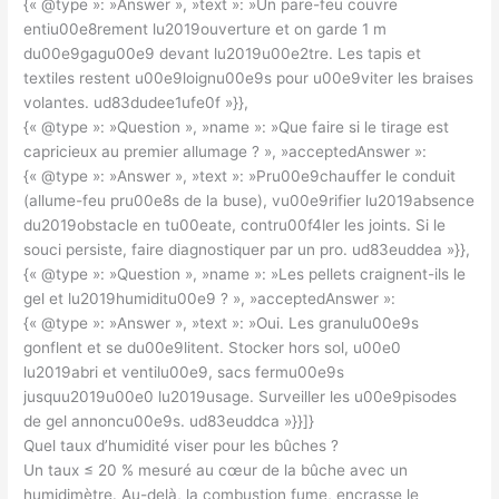
{« @type »: »Answer », »text »: »Un pare-feu couvre
entiu00e8rement lu2019ouverture et on garde 1 m
du00e9gagu00e9 devant lu2019u00e2tre. Les tapis et
textiles restent u00e9loignu00e9s pour u00e9viter les braises
volantes. ud83dudee1ufe0f »}},
{« @type »: »Question », »name »: »Que faire si le tirage est
capricieux au premier allumage ? », »acceptedAnswer »:
{« @type »: »Answer », »text »: »Pru00e9chauffer le conduit
(allume-feu pru00e8s de la buse), vu00e9rifier lu2019absence
du2019obstacle en tu00eate, contru00f4ler les joints. Si le
souci persiste, faire diagnostiquer par un pro. ud83euddea »}},
{« @type »: »Question », »name »: »Les pellets craignent-ils le
gel et lu2019humiditu00e9 ? », »acceptedAnswer »:
{« @type »: »Answer », »text »: »Oui. Les granulu00e9s
gonflent et se du00e9litent. Stocker hors sol, u00e0
lu2019abri et ventilu00e9, sacs fermu00e9s
jusquu2019u00e0 lu2019usage. Surveiller les u00e9pisodes
de gel annoncu00e9s. ud83euddca »}}]}
Quel taux d’humidité viser pour les bûches ?
Un taux ≤ 20 % mesuré au cœur de la bûche avec un
humidimètre. Au-delà, la combustion fume, encrasse le