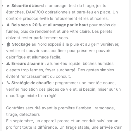
🔥
Sécurité d’abord
: ramonage, test du tirage, joints
étanches, DAAF/CO opérationnels et pare-feu en place. Un
contrôle précoce évite le refoulement et les étincelles.
🌲
Bois sec ≤ 20 %
et
allumage par le haut
pour moins de
fumée, plus de rendement et une vitre claire. Les pellets
doivent rester parfaitement secs.
🏚️
Stockage
au Nord exposé à la pluie et au gel ? Surélever,
ventiler et couvrir sans confiner pour préserver pouvoir
calorifique et allumage facile.
⚠️
Erreurs à bannir
: allume-feu liquide, bûches humides,
clapets trop fermés, foyer surchargé. Des gestes simples
évitent l’encrassement du conduit.
🔧
Stratégie de chauffe
: programmer une montée douce,
vérifier l’isolation des pièces de vie et, si besoin, miser sur un
chauffage mixte bien réglé.
Contrôles sécurité avant la première flambée : ramonage,
tirage, détecteurs
Fin septembre, un appareil propre et un conduit suivi par un
pro font toute la différence. Un tirage stable, une arrivée d’air