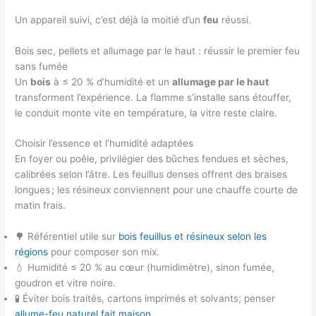
Un appareil suivi, c’est déjà la moitié d’un
feu
réussi.
Bois sec, pellets et allumage par le haut : réussir le premier feu
sans fumée
Un
bois
à ≤ 20 % d’humidité et un
allumage par le haut
transforment l’expérience. La flamme s’installe sans étouffer,
le conduit monte vite en température, la vitre reste claire.
Choisir l’essence et l’humidité adaptées
En foyer ou poêle, privilégier des bûches fendues et sèches,
calibrées selon l’âtre. Les feuillus denses offrent des braises
longues ; les résineux conviennent pour une chauffe courte de
matin frais.
🌳 Référentiel utile sur
bois feuillus et résineux selon les
régions
pour composer son mix.
💧 Humidité ≤ 20 % au cœur (humidimètre), sinon fumée,
goudron et vitre noire.
🧪 Éviter bois traités, cartons imprimés et solvants; penser
allume-feu naturel fait maison
.