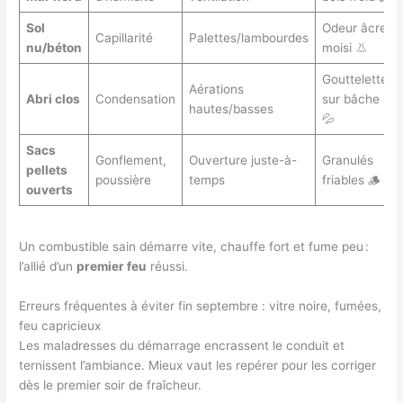
Sol
Odeur âcre,
Capillarité
Palettes/lambourdes
nu/béton
moisi 👃
Gouttelettes
Aérations
Abri clos
Condensation
sur bâche
hautes/basses
💦
Sacs
Gonflement,
Ouverture juste-à-
Granulés
pellets
poussière
temps
friables 🪵
ouverts
Un combustible sain démarre vite, chauffe fort et fume peu :
l’allié d’un
premier feu
réussi.
Erreurs fréquentes à éviter fin septembre : vitre noire, fumées,
feu capricieux
Les maladresses du démarrage encrassent le conduit et
ternissent l’ambiance. Mieux vaut les repérer pour les corriger
dès le premier soir de fraîcheur.