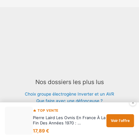
Nos dossiers les plus lus
Choix groupe électrogène Inverter et un AVR
Que faire avec une défonceuse ?
×
Meilleurs outils pour fendre du bois
🔥 TOP VENTE
Diagnostic immobilier local commercial
Pierre Laird Les Ovnis En France À La
Voir l'offre
Entretien Pompe à chaleur Bretagne
Fin Des Années 1970 : …
Devis entretien chaudière Bretagne
17,89 €