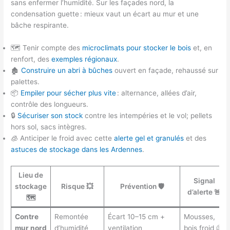
sans enfermer l’humidité. Sur les façades nord, la
condensation guette : mieux vaut un écart au mur et une
bâche respirante.
🗺️ Tenir compte des
microclimats pour stocker le bois
et, en
renfort, des
exemples régionaux
.
🏚️
Construire un abri à bûches
ouvert en façade, rehaussé sur
palettes.
📦
Empiler pour sécher plus vite
: alternance, allées d’air,
contrôle des longueurs.
🔒
Sécuriser son stock
contre les intempéries et le vol; pellets
hors sol, sacs intègres.
🧊 Anticiper le froid avec cette
alerte gel et granulés
et des
astuces de stockage dans les Ardennes
.
Lieu de
Signal
stockage
Risque 💥
Prévention 🛡️
d’alerte 🚨
🗺️
Contre
Remontée
Écart 10–15 cm +
Mousses,
mur nord
d’humidité
ventilation
bois froid 🥶