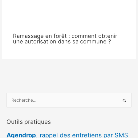
Ramassage en forêt : comment obtenir
une autorisation dans sa commune ?
R
e
c
Outils pratiques
h
e
Agendrop
, rappel des entretiens par SMS
r