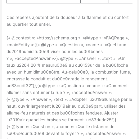
Ces repères ajoutent de la douceur à la flamme et du confort
au quartier tout entier.
{« @context »: »https://schema.org », »@type »: »FAQPage »,
»mainEntity »:[{« @type »: »Question », »name »: »Quel taux
du2019humiditu00e9 viser pour les bu00fbches
? », »acceptedAnswer »:{« @type »: »Answer », »text »: »Un
taux u2264 20 % mesuru00e9 au cu0153ur de la bu00fbche
avec un humidimu00e8tre. Au-delu00e0, la combustion fume,
encrasse le conduit et du00e9grade le rendement.
ud83cudf32″}},{« @type »: »Question », »name »: »Comment
allumer sans enfumer la rue ? », »acceptedAnswer »:
{« @type »: »Answer », »text »: »Adopter lu2019allumage par le
haut, ouvrir largement lu2019air au du00e9part, utiliser des
allume-feu naturels et des bu00fbches fendues. Ajuster
lu2019air quand les braises se forment. ud83dudd25″}},
{« @type »: »Question », »name »: »Quelle distance de
su00e9curitu00e9 devant le foyer ? », »acceptedAnswer »: