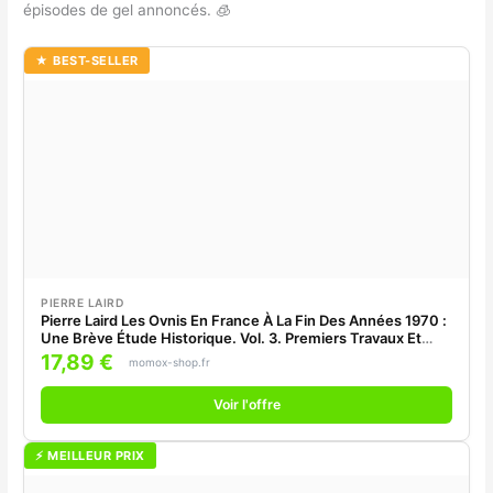
épisodes de gel annoncés. 🧊
★ BEST-SELLER
PIERRE LAIRD
Pierre Laird Les Ovnis En France À La Fin Des Années 1970 :
Une Brève Étude Historique. Vol. 3. Premiers Travaux Et
Premières Enquêtes Du Gepan : 1977
17,89 €
momox-shop.fr
Voir l'offre
⚡ MEILLEUR PRIX