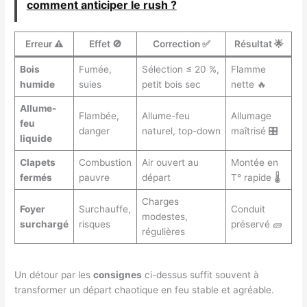
comment anticiper le rush ?
Erreur ⚠️
Effet 🚫
Correction ✅
Résultat 🌟
Bois
Fumée,
Sélection ≤ 20 %,
Flamme
humide
suies
petit bois sec
nette 🔥
Allume-
Flambée,
Allume-feu
Allumage
feu
danger
naturel, top-down
maîtrisé 🎛️
liquide
Clapets
Combustion
Air ouvert au
Montée en
fermés
pauvre
départ
T° rapide 🌡️
Charges
Foyer
Surchauffe,
Conduit
modestes,
surchargé
risques
préservé 🧱
régulières
Un détour par les
consignes
ci-dessus suffit souvent à
transformer un départ chaotique en feu stable et agréable.