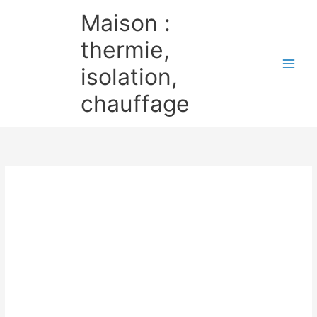
Aller
Maison :
au
contenu
thermie,
isolation,
chauffage