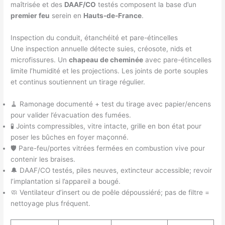
maîtrisée et des
DAAF/CO
testés composent la base d’un
premier feu
serein en
Hauts-de-France
.
Inspection du conduit, étanchéité et pare-étincelles
Une inspection annuelle détecte suies, créosote, nids et
microfissures. Un
chapeau de cheminée
avec pare-étincelles
limite l’humidité et les projections. Les joints de porte souples
et continus soutiennent un tirage régulier.
🧹 Ramonage documenté + test du tirage avec papier/encens
pour valider l’évacuation des fumées.
🧪 Joints compressibles, vitre intacte, grille en bon état pour
poser les bûches en foyer maçonné.
🛡️ Pare-feu/portes vitrées fermées en combustion vive pour
contenir les braises.
🔔 DAAF/CO testés, piles neuves, extincteur accessible; revoir
l’implantation si l’appareil a bougé.
🧼 Ventilateur d’insert ou de poêle dépoussiéré; pas de filtre =
nettoyage plus fréquent.