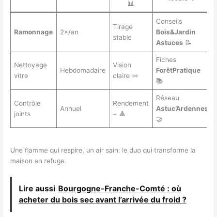
📊
Conseils
Tirage
Ramonnage
2×/an
Bois&Jardin
stable
Astuces
📝
Fiches
Nettoyage
Vision
Hebdomadaire
ForêtPratique
vitre
claire 👀
📚
Réseau
Contrôle
Rendement
Annuel
Astuc’Ardennes
joints
+ 🔺
🤝
Une flamme qui respire, un air sain: le duo qui transforme la
maison en refuge.
Lire aussi
Bourgogne-Franche-Comté : où
acheter du bois sec avant l’arrivée du froid ?