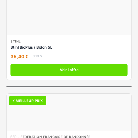
STIHL
Stihl BioPlus / Bidon 5L
35,40 €
Stihl.fr
Voir l'offre
⚡ MEILLEUR PRIX
FFR - FÉDÉRATION FRANÇAISE DE RANDONNÉE