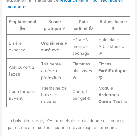
montagne
.
Emplacement
Bonne
Gain
Astuce locale
🌬️
pratique ✅
estimé ⏱️
🌲
−2 à −3
Haie claire «
Lisière
Croisillons +
mois de
Arbr’astuce »
exposée
surélevé
séchage
🌿
Toit pente
Flammes
Fiches
Abri ouvert 2
arrière +
plus vives
ForêtPratique
faces
pare-pluie
🔥
📚
1 semaine de
Module
Zone tampon
Confort
bois sec
Ardennes
auvent
par gel ❄️
d’avance
Garde-Tout
🧺
Un bois bien rangé, c’est une chaleur plus douce et une vitre
qui reste claire, surtout quand le foyer respire librement.