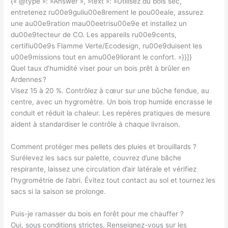
{« @type »: »Answer », »text »: »Utilisez du bois sec,
entretenez ru00e9guliu00e8rement le pou00eale, assurez
une au00e9ration mau00eetrisu00e9e et installez un
du00e9tecteur de CO. Les appareils ru00e9cents,
certifiu00e9s Flamme Verte/Ecodesign, ru00e9duisent les
u00e9missions tout en amu00e9liorant le confort. »}}]}
Quel taux d’humidité viser pour un bois prêt à brûler en
Ardennes ?
Visez 15 à 20 %. Contrôlez à cœur sur une bûche fendue, au
centre, avec un hygromètre. Un bois trop humide encrasse le
conduit et réduit la chaleur. Les repères pratiques de mesure
aident à standardiser le contrôle à chaque livraison.
Comment protéger mes pellets des pluies et brouillards ?
Surélevez les sacs sur palette, couvrez d’une bâche
respirante, laissez une circulation d’air latérale et vérifiez
l’hygrométrie de l’abri. Évitez tout contact au sol et tournez les
sacs si la saison se prolonge.
Puis-je ramasser du bois en forêt pour me chauffer ?
Oui, sous conditions strictes. Renseignez-vous sur les