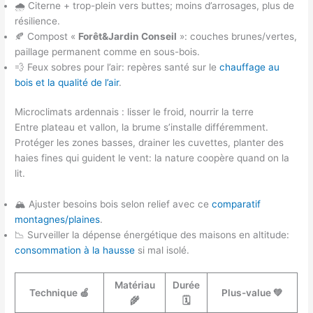
🌧️ Citerne + trop-plein vers buttes; moins d’arrosages, plus de
résilience.
🍂 Compost «
Forêt&Jardin Conseil
»: couches brunes/vertes,
paillage permanent comme en sous-bois.
💨 Feux sobres pour l’air: repères santé sur le
chauffage au
bois et la qualité de l’air
.
Microclimats ardennais : lisser le froid, nourrir la terre
Entre plateau et vallon, la brume s’installe différemment.
Protéger les zones basses, drainer les cuvettes, planter des
haies fines qui guident le vent: la nature coopère quand on la
lit.
🏔️ Ajuster besoins bois selon relief avec ce
comparatif
montagnes/plaines
.
📉 Surveiller la dépense énergétique des maisons en altitude:
consommation à la hausse
si mal isolé.
Matériau
Durée
Technique 🍏
Plus-value 💚
🌾
🗓️