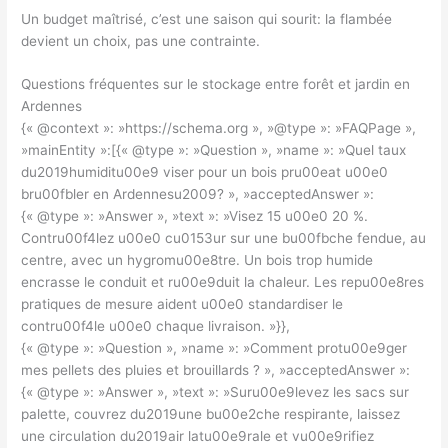
Un budget maîtrisé, c’est une saison qui sourit: la flambée
devient un choix, pas une contrainte.
Questions fréquentes sur le stockage entre forêt et jardin en
Ardennes
{« @context »: »https://schema.org », »@type »: »FAQPage »,
»mainEntity »:[{« @type »: »Question », »name »: »Quel taux
du2019humiditu00e9 viser pour un bois pru00eat u00e0
bru00fbler en Ardennesu2009? », »acceptedAnswer »:
{« @type »: »Answer », »text »: »Visez 15 u00e0 20 %.
Contru00f4lez u00e0 cu0153ur sur une bu00fbche fendue, au
centre, avec un hygromu00e8tre. Un bois trop humide
encrasse le conduit et ru00e9duit la chaleur. Les repu00e8res
pratiques de mesure aident u00e0 standardiser le
contru00f4le u00e0 chaque livraison. »}},
{« @type »: »Question », »name »: »Comment protu00e9ger
mes pellets des pluies et brouillards ? », »acceptedAnswer »:
{« @type »: »Answer », »text »: »Suru00e9levez les sacs sur
palette, couvrez du2019une bu00e2che respirante, laissez
une circulation du2019air latu00e9rale et vu00e9rifiez