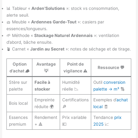
📊 Tableur «
Arden’Solutions
»: stock vs consommation,
alerte seuil.
🧺 Meuble «
Ardennes Garde-Tout
»: casiers par
essences/longueurs.
🌱 Méthode «
Stockage Naturel Ardennais
»: ventilation
d’abord, bâche ensuite.
🪴 Carnet «
Jardin au Secret
»: notes de séchage et de tirage.
Option
Avantage
Point de
Ressource 💬
d’achat 🪵
💡
vigilance ⚠️
Stère sur
Facile à
Humidité
Outil
conversion
palette
stocker
réelle 📉
palette → m³
🔢
Empreinte
Certifications
Exemples d’
achat
Bois local
réduite 🌍
🔎
local
🧾
Essences
Rendement
Prix variable
Tendance
prix
premium
+ 🔺
💶
2025
📈