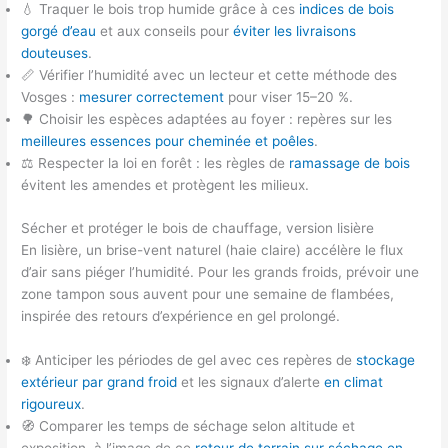
💧 Traquer le bois trop humide grâce à ces
indices de bois
gorgé d’eau
et aux conseils pour
éviter les livraisons
douteuses
.
📏 Vérifier l’humidité avec un lecteur et cette méthode des
Vosges :
mesurer correctement
pour viser 15–20 %.
🌳 Choisir les espèces adaptées au foyer : repères sur les
meilleures essences pour cheminée et poêles
.
⚖️ Respecter la loi en forêt : les règles de
ramassage de bois
évitent les amendes et protègent les milieux.
Sécher et protéger le bois de chauffage, version lisière
En lisière, un brise-vent naturel (haie claire) accélère le flux
d’air sans piéger l’humidité. Pour les grands froids, prévoir une
zone tampon sous auvent pour une semaine de flambées,
inspirée des retours d’expérience en gel prolongé.
❄️ Anticiper les périodes de gel avec ces repères de
stockage
extérieur par grand froid
et les signaux d’alerte
en climat
rigoureux
.
🧭 Comparer les temps de séchage selon altitude et
exposition, à l’image de ce
retour de terrain sur séchage en