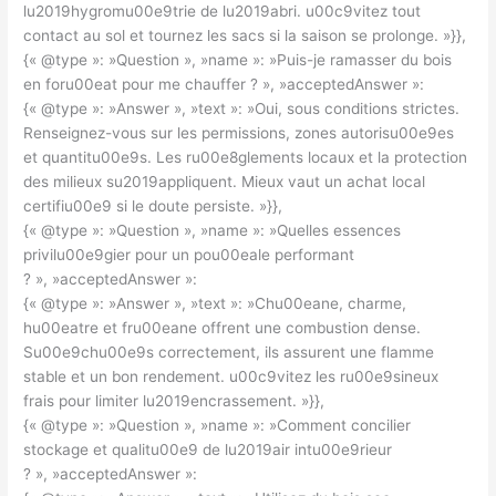
lu2019hygromu00e9trie de lu2019abri. u00c9vitez tout
contact au sol et tournez les sacs si la saison se prolonge. »}},
{« @type »: »Question », »name »: »Puis-je ramasser du bois
en foru00eat pour me chauffer ? », »acceptedAnswer »:
{« @type »: »Answer », »text »: »Oui, sous conditions strictes.
Renseignez-vous sur les permissions, zones autorisu00e9es
et quantitu00e9s. Les ru00e8glements locaux et la protection
des milieux su2019appliquent. Mieux vaut un achat local
certifiu00e9 si le doute persiste. »}},
{« @type »: »Question », »name »: »Quelles essences
privilu00e9gier pour un pou00eale performant
? », »acceptedAnswer »:
{« @type »: »Answer », »text »: »Chu00eane, charme,
hu00eatre et fru00eane offrent une combustion dense.
Su00e9chu00e9s correctement, ils assurent une flamme
stable et un bon rendement. u00c9vitez les ru00e9sineux
frais pour limiter lu2019encrassement. »}},
{« @type »: »Question », »name »: »Comment concilier
stockage et qualitu00e9 de lu2019air intu00e9rieur
? », »acceptedAnswer »: