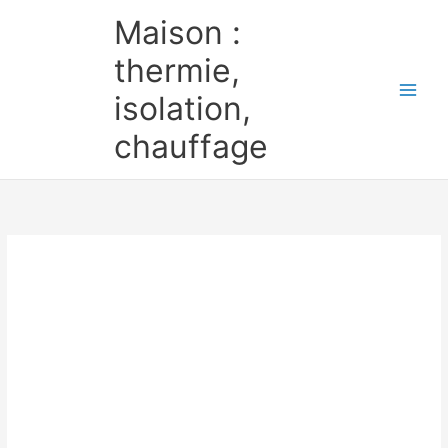
Aller
Maison :
au
contenu
thermie,
isolation,
chauffage