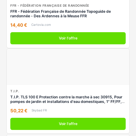
FFR - FÉDÉRATION FRANÇAISE DE RANDONNÉE
FFR - Fédération Française de Randonnée Topoguide de
randonnée - Des Ardennes à la Meuse FFR
14,40 €
Cartovia.com
Voir l'offre
T.I.P.
T.I.P. TLS 100 E Protection contre la marche à sec 30915, Pour
pompes de jardin et installations d'eau domestiques, 1" FF/FF,
avec affichage
50,22 €
Skybad FR
Voir l'offre