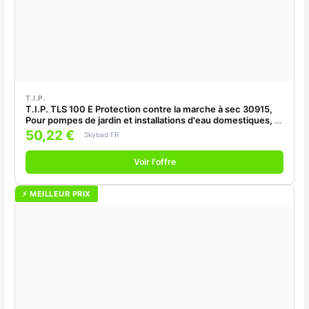
T.I.P.
T.I.P. TLS 100 E Protection contre la marche à sec 30915,
Pour pompes de jardin et installations d'eau domestiques, 1"
FF/FF, avec affichage
50,22 €
Skybad FR
Voir l'offre
⚡ MEILLEUR PRIX