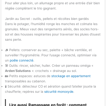
Pour aller plus loin, un allumage propre et une entrée d’air bien
réglée complètent le trio gagnant.
Jardin au Secret : outils, pellets et récoltes bien gardés
Dans le potager, l’humidité ronge les manches et colmate les
granules. Mieux vaut des rangements aérés, des socles hors-
sol et des housses respirantes pour traverser les pluies d’ouest
sans perte.
🪵 Pellets: conserver au sec, palette + bâche ventilée, et
surveiller l’hygrométrie. Pour l’usage connecté, optimiser via
un
poêle connecté
.
🛠️ Outils: rincer, sécher, huiler. Créer un panneau oméga «
Arden’Solutions
»: crochets + drainage au sol.
🏡 Petits espaces: astuces de
stockage en appartement
transposables au cabanon.
🧪 Sécurité: détecteur CO et aération quand l’atelier jouxte la
chaufferie; repères sur la
sécurité monoxyde
.
Lire aussi
Ramassage en forêt : comment