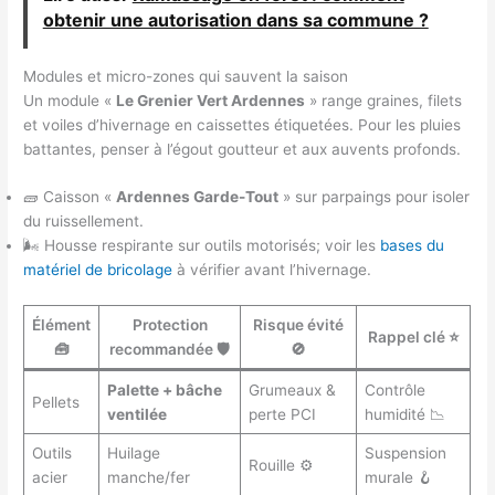
obtenir une autorisation dans sa commune ?
Modules et micro-zones qui sauvent la saison
Un module «
Le Grenier Vert Ardennes
» range graines, filets
et voiles d’hivernage en caissettes étiquetées. Pour les pluies
battantes, penser à l’égout goutteur et aux auvents profonds.
🧱 Caisson «
Ardennes Garde-Tout
» sur parpaings pour isoler
du ruissellement.
🌬️ Housse respirante sur outils motorisés; voir les
bases du
matériel de bricolage
à vérifier avant l’hivernage.
Élément
Protection
Risque évité
Rappel clé ⭐
🧰
recommandée 🛡️
🚫
Palette + bâche
Grumeaux &
Contrôle
Pellets
ventilée
perte PCI
humidité 📉
Outils
Huilage
Suspension
Rouille ⚙️
acier
manche/fer
murale 🪝