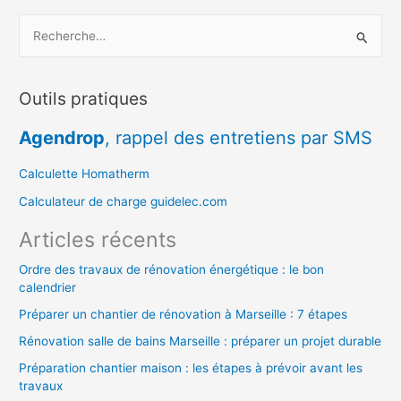
R
e
c
Outils pratiques
h
e
Agendrop
, rappel des entretiens par SMS
r
c
Calculette Homatherm
h
Calculateur de charge guidelec.com
e
Articles récents
r
Ordre des travaux de rénovation énergétique : le bon
calendrier
:
Préparer un chantier de rénovation à Marseille : 7 étapes
Rénovation salle de bains Marseille : préparer un projet durable
Préparation chantier maison : les étapes à prévoir avant les
travaux