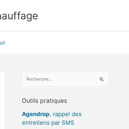
chauffage
uit
R
e
c
Outils pratiques
h
e
Agendrop
, rappel des
r
entretiens par SMS
c