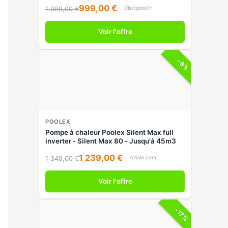
999,00 €
Distripool.fr
1 099,00 €
Voir l'offre
-8%
POOLEX
Pompe à chaleur Poolex Silent Max full
inverter - Silent Max 80 - Jusqu'à 45m3
1 239,00 €
Azialo.com
1 349,00 €
Voir l'offre
-17%