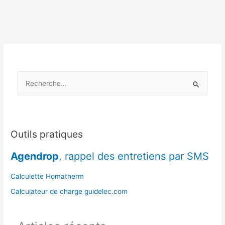
chauffe-
eau
entartré
ou
défectueux
en
fin
R
d’été
e
c
h
e
Outils pratiques
r
Agendrop
, rappel des entretiens par SMS
c
h
Calculette Homatherm
e
Calculateur de charge guidelec.com
r