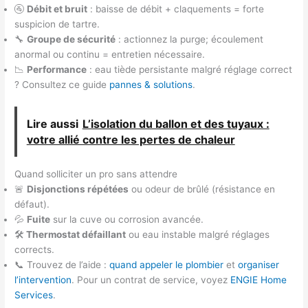
🚰
Débit et bruit
: baisse de débit + claquements = forte
suspicion de tartre.
🔧
Groupe de sécurité
: actionnez la purge; écoulement
anormal ou continu = entretien nécessaire.
📉
Performance
: eau tiède persistante malgré réglage correct
? Consultez ce guide
pannes & solutions
.
Lire aussi
L’isolation du ballon et des tuyaux :
votre allié contre les pertes de chaleur
Quand solliciter un pro sans attendre
🚨
Disjonctions répétées
ou odeur de brûlé (résistance en
défaut).
💦
Fuite
sur la cuve ou corrosion avancée.
🛠️
Thermostat défaillant
ou eau instable malgré réglages
corrects.
📞 Trouvez de l’aide :
quand appeler le plombier
et
organiser
l’intervention
. Pour un contrat de service, voyez
ENGIE Home
Services
.