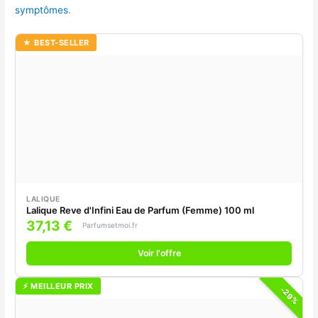
symptômes
.
★ BEST-SELLER
LALIQUE
Lalique Rеve d'Infini Eau de Parfum (Femme) 100 ml
37,13 €
Parfumsetmoi.fr
Voir l'offre
⚡ MEILLEUR PRIX
-29%