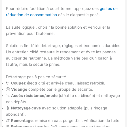
Pour réduire l’addition à court terme, appliquez ces
gestes de
réduction de consommation
dès le diagnostic posé.
La suite logique : choisir la bonne solution et verrouiller la
prévention pour l’automne.
Solutions fin d’été: détartrage, réglages et économies durables
Un entretien ciblé restaure le rendement et évite les pannes
au cœur de l’automne. La méthode varie peu d’un ballon à
l’autre, mais la sécurité prime.
Détartrage pas à pas en sécurité
🔌
Coupez
électricité et arrivée d’eau, laissez refroidir.
🚰
Vidange
complète par le groupe de sécurité.
🪛
Accès résistance/anode
(stéatite ou blindée) et nettoyage
des dépôts.
🧴
Nettoyage cuve
avec solution adaptée (puis rinçage
abondant).
🧯
Remontage
, remise en eau, purge d’air, vérification de fuite.
📆
Fréquence
: tous les 2–3 ans; annuel en eau très dure.