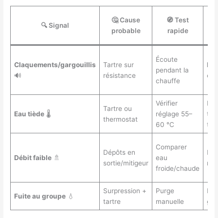
🤔 Cause
🧭 Test
🔍 Signal
probable
rapide
re
Écoute
Claquements/gargouillis
Tartre sur
Dét
pendant la
🔊
résistance
con
chauffe
Vérifier
Dét
Tartre ou
Eau tiède
🌡️
réglage 55–
tes
thermostat
60 °C
the
Comparer
Dépôts en
Dé
Débit faible
🚿
eau
sortie/mitigeur
rob
froide/chaude
Surpression +
Purge
Re
Fuite au groupe
💧
tartre
manuelle
gro