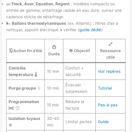
🧱
Fleck, Auer, Equation, Regent
: modèles compacts ou
entrée de gamme; entartrage rapide en eau dure, suivez une
cadence stricte de détartrage.
🌬️
Ballons thermodynamiques
(ex. Atlantic) : filtres d’air à
nettoyer, appoint électrique à vérifier (
guide dédié
).
🔗
⏱️
🗓️ Action fin d’été
🎯 Objectif
Ressource
Durée
utile
Contrôle
Confort +
10 min
Voir repères
température
🌡️
sécurité
Évacuer
Purge groupe
💧
10 min
Tutoriel
surpression
Programmation
Réduire la
15 min
Pas-à-pas
HC
🕒
facture
Isolation tuyaux
30–45
Limiter pertes
Guide
🧣
min