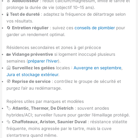
🧂
Adoucisseur
: réduit calcium/magnésium, limite le tartre et
prolonge la durée de vie (objectif 10–15 ans).
🧪
Test de dureté
: adaptez la fréquence de détartrage selon
vos résultats.
🔄
Entretien régulier
: suivez ces
conseils de plombier
pour
garder un rendement optimal.
Résidences secondaires et zones à gel précoce
🏡
Vidange préventive
si logement inoccupé plusieurs
semaines (
préparer l’hiver
).
🥶
Surveillez les gelées
locales :
Auvergne en septembre
,
Jura et stockage extérieur
.
🧭
Reprise de service
: contrôlez le groupe de sécurité et
purgez l’air au redémarrage.
Repères utiles par marques et modèles
🏷️
Atlantic, Thermor, De Dietrich
: souvent anodes
hybrides/ACI; surveiller l’usure pour garder l’émaillage protégé.
🔩
Chaffoteaux, Ariston, Saunier Duval
: résistance stéatite
fréquente, moins agressée par le tartre, mais la cuve
s’entartrera quand même.