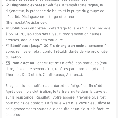
🔎
Diagnostic express
: vérifiez la température réglée, le
disjoncteur, la présence de bruits et la purge du groupe de
sécurité. Distinguez entartrage et panne
(thermostat/résistance).
🧰
Solutions concrètes
: détartrage tous les 2–3 ans, réglage
à 55–60 °C, isolation des tuyaux, programmation heures
creuses, adoucisseur en eau dure.
💶
Bénéfices
: jusqu’à
30 % d’énergie en moins
consommée
après remise en état, confort rétabli, durée de vie prolongée
du ballon.
🗺️
Plan d’action
: check-list de fin d’été, cas pratiques (eau
dure, résidence secondaire), repères par marques (Atlantic,
Thermor, De Dietrich, Chaffoteaux, Ariston…).
5 signes d’un chauffe-eau entartré ou fatigué en fin d’été
Après des mois d’utilisation, le tartre s’invite dans la cuve et
sur la résistance. Résultat : votre appareil travaille plus fort
pour moins de confort. La famille Martin l’a vécu : eau tiède le
soir, grondements sourds à la chauffe et un pic sur la facture
électrique.