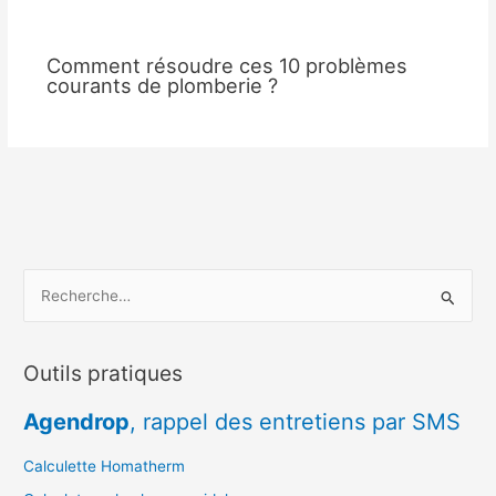
Comment résoudre ces 10 problèmes
courants de plomberie ?
R
e
c
Outils pratiques
h
e
Agendrop
, rappel des entretiens par SMS
r
c
Calculette Homatherm
h