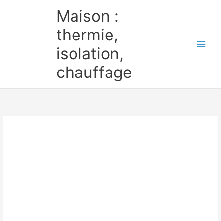
Aller
Maison :
au
contenu
thermie,
isolation,
chauffage