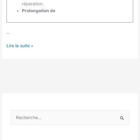
réparation.
Prolongation de
…
Pourquoi
Lire la suite »
faut-
il
faire
réviser
sa
chaudière
?
R
e
c
h