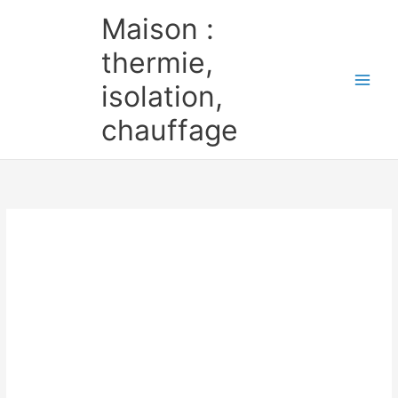
Aller
Maison :
au
contenu
thermie,
isolation,
chauffage