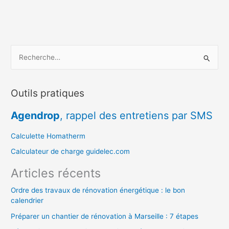
R
e
c
Outils pratiques
h
e
Agendrop
, rappel des entretiens par SMS
r
c
Calculette Homatherm
h
Calculateur de charge guidelec.com
e
Articles récents
r
Ordre des travaux de rénovation énergétique : le bon
calendrier
:
Préparer un chantier de rénovation à Marseille : 7 étapes