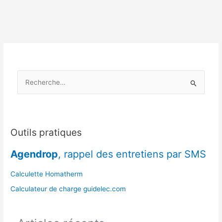
séchage
naturel
du
bois
par
région
R
e
c
h
e
Outils pratiques
r
Agendrop
, rappel des entretiens par SMS
c
h
Calculette Homatherm
e
Calculateur de charge guidelec.com
r