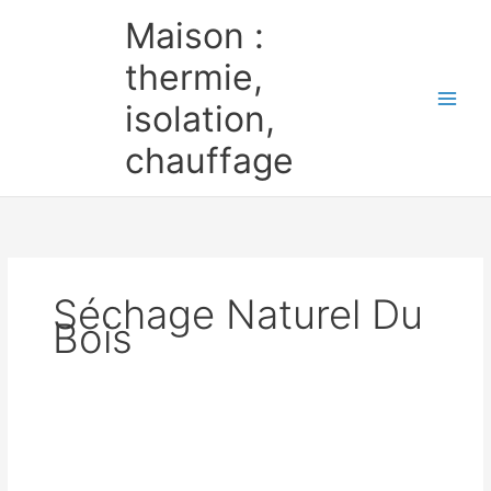
Aller
Maison :
au
contenu
thermie,
isolation,
chauffage
Séchage Naturel Du
Bois