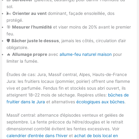
sol.
🌬️
Orienter au vent
dominant, façade ensoleillée, dos
protégé.
🎯
Mesurer l’humidité
et viser moins de 20% avant le premier
feu.
🛡️
Bâcher juste le dessus
, jamais les côtés, circulation d’air
obligatoire.
🔥
Allumage propre
avec
allume-feu naturel maison
pour
limiter la fumée.
Études de cas: Jura, Massif central, Alpes, Hauts-de-France
Jura: les fruitiers locaux (pommier, poirier) offrent une flamme
vive et parfumée. Fendus fin et stockés sous abri ouvert, ils
atteignent 18–22 mois de séchage. Repères utiles:
bûches de
fruitier dans le Jura
et alternatives
écologiques aux bûches
.
Massif central: alternance d’épisodes venteux et gelées de
septembre. La fente précoce du hêtre/douglas et le retrait
dimensionnel contrôlé évitent les fentes excessives. Voir
calendrier d’entrée dans l’hiver
et
achat de bois local en