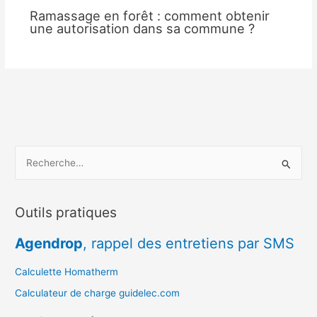
Ramassage en forêt : comment obtenir
une autorisation dans sa commune ?
R
e
c
Outils pratiques
h
e
Agendrop
, rappel des entretiens par SMS
r
c
Calculette Homatherm
h
Calculateur de charge guidelec.com
e