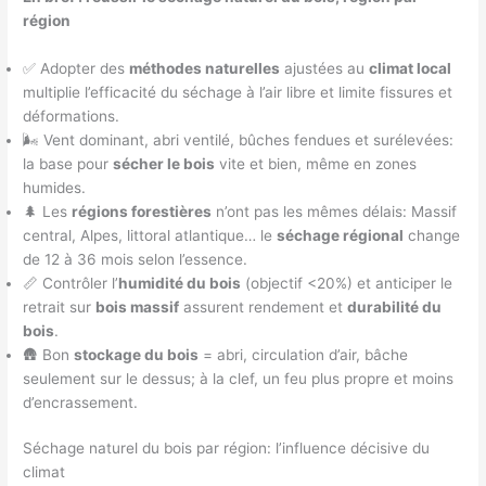
région
✅ Adopter des
méthodes naturelles
ajustées au
climat local
multiplie l’efficacité du séchage à l’air libre et limite fissures et
déformations.
🌬️ Vent dominant, abri ventilé, bûches fendues et surélevées:
la base pour
sécher le bois
vite et bien, même en zones
humides.
🌲 Les
régions forestières
n’ont pas les mêmes délais: Massif
central, Alpes, littoral atlantique… le
séchage régional
change
de 12 à 36 mois selon l’essence.
📏 Contrôler l’
humidité du bois
(objectif <20%) et anticiper le
retrait sur
bois massif
assurent rendement et
durabilité du
bois
.
🛖 Bon
stockage du bois
= abri, circulation d’air, bâche
seulement sur le dessus; à la clef, un feu plus propre et moins
d’encrassement.
Séchage naturel du bois par région: l’influence décisive du
climat