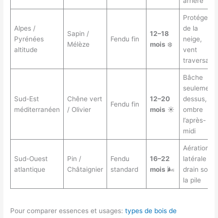
arrière
Protéger
Alpes /
de la
Sapin /
12–18
Pyrénées
Fendu fin
neige,
Mélèze
mois
❄️
altitude
vent
traversant
Bâche
seulement
Sud-Est
Chêne vert
12–20
dessus,
Fendu fin
méditerranéen
/ Olivier
mois
☀️
ombre
l’après-
midi
Aération
Sud-Ouest
Pin /
Fendu
16–22
latérale +
atlantique
Châtaignier
standard
mois
🌬️
drain sous
la pile
Pour comparer essences et usages:
types de bois de