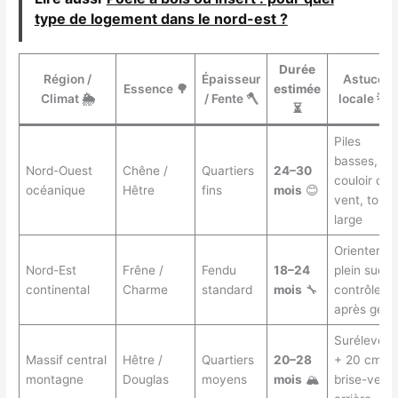
type de logement dans le nord-est ?
Durée
Région /
Épaisseur
Astuce
Essence 🌳
estimée
Climat 🌦️
/ Fente 🪓
locale 💡
⏳
Piles
basses,
Nord-Ouest
Chêne /
Quartiers
24–30
couloir de
océanique
Hêtre
fins
mois
😊
vent, toit
large
Orienter
Nord-Est
Frêne /
Fendu
18–24
plein sud,
continental
Charme
standard
mois
🔧
contrôler
après gel
Surélever
Massif central
Hêtre /
Quartiers
20–28
+ 20 cm,
montagne
Douglas
moyens
mois
🏔️
brise-vent