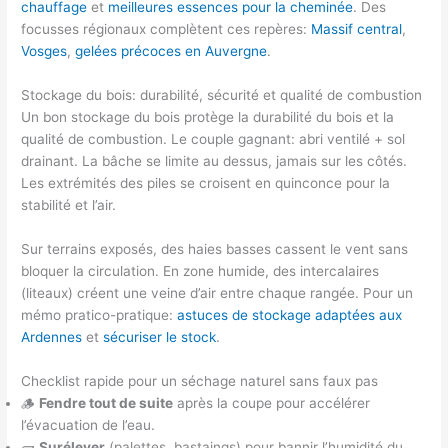
chauffage
et
meilleures essences pour la cheminée
. Des
focusses régionaux complètent ces repères:
Massif central
,
Vosges
,
gelées précoces en Auvergne
.
Stockage du bois: durabilité, sécurité et qualité de combustion
Un bon stockage du bois protège la durabilité du bois et la
qualité de combustion. Le couple gagnant: abri ventilé + sol
drainant. La bâche se limite au dessus, jamais sur les côtés.
Les extrémités des piles se croisent en quinconce pour la
stabilité et l’air.
Sur terrains exposés, des haies basses cassent le vent sans
bloquer la circulation. En zone humide, des intercalaires
(liteaux) créent une veine d’air entre chaque rangée. Pour un
mémo pratico-pratique:
astuces de stockage adaptées aux
Ardennes
et
sécuriser le stock
.
Checklist rapide pour un séchage naturel sans faux pas
🪵
Fendre tout de suite
après la coupe pour accélérer
l’évacuation de l’eau.
🧱
Surélever
(palettes, bastaings) pour bannir l’humidité du