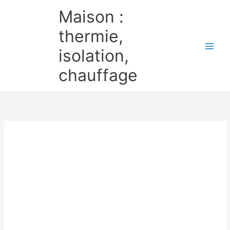
Aller
Maison :
au
contenu
thermie,
isolation,
chauffage