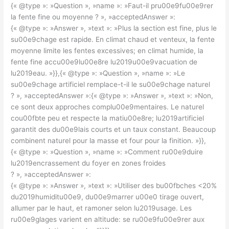
{« @type »: »Question », »name »: »Faut-il pru00e9fu00e9rer
la fente fine ou moyenne ? », »acceptedAnswer »:
{« @type »: »Answer », »text »: »Plus la section est fine, plus le
su00e9chage est rapide. En climat chaud et venteux, la fente
moyenne limite les fentes excessives; en climat humide, la
fente fine accu00e9lu00e8re lu2019u00e9vacuation de
lu2019eau. »}},{« @type »: »Question », »name »: »Le
su00e9chage artificiel remplace-t-il le su00e9chage naturel
? », »acceptedAnswer »:{« @type »: »Answer », »text »: »Non,
ce sont deux approches complu00e9mentaires. Le naturel
cou00fbte peu et respecte la matiu00e8re; lu2019artificiel
garantit des du00e9lais courts et un taux constant. Beaucoup
combinent naturel pour la masse et four pour la finition. »}},
{« @type »: »Question », »name »: »Comment ru00e9duire
lu2019encrassement du foyer en zones froides
? », »acceptedAnswer »:
{« @type »: »Answer », »text »: »Utiliser des bu00fbches <20%
du2019humiditu00e9, du00e9marrer u00e0 tirage ouvert,
allumer par le haut, et ramoner selon lu2019usage. Les
ru00e9glages varient en altitude: se ru00e9fu00e9rer aux