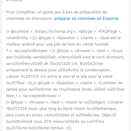
Pour compléter, un guide pas à pas de préparation de
cheminée en intersaison:
préparer sa cheminée en Essonne
.
{« @context »: »https://schema.org », »@type »: »FAQPage »,
»mainEntity »:[{« @type »: »Question », »name »: »Quel est le
meilleur endroit pour une pile de bois en climat humide
? », »acceptedAnswer »:{« @type »: »Answer », »text »: »Sous
abri tru00e8s ventilu00e9, orientu00e9 vers le vent dominant,
suru00e9levu00e9 de 15u201320 cm. Bu00e2cher
uniquement le dessus pour u00e9viter la condensation.
Laisser 5u201310 cm entre le mur et la pile pour la veine
du2019air. »}},{« @type »: »Question », »name »: »Combien de
temps pour su00e9cher du chu00eane fendu u00e0 lu2019air
libre ? », »acceptedAnswer »:
{« @type »: »Answer », »text »: »Selon la ru00e9gion, compter
18u201336 mois: plus long au Nord-Ouest ocu00e9anique,
plus court en zones ventu00e9es et su00e8ches. Objectif:
humiditu00e9 sous 20% mesuru00e9e au cu0153ur
du2019une bu00fbche fendue. »}},