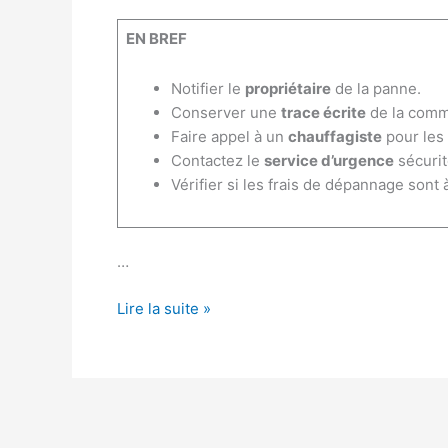
EN BREF
Notifier le
propriétaire
de la panne.
Conserver une
trace écrite
de la comm
Faire appel à un
chauffagiste
pour les 
Contactez le
service d’urgence
sécurit
Vérifier si les frais de dépannage sont à
…
Qui
Lire la suite »
contacter
en
cas
de
panne