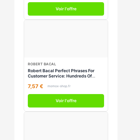
Voir l'offre
ROBERT BACAL
Robert Bacal Perfect Phrases For
Customer Service: Hundreds Of
Tools, Techniques And Scripts For
7,57 €
Handling Any Situation
momox-shop.fr
Voir l'offre