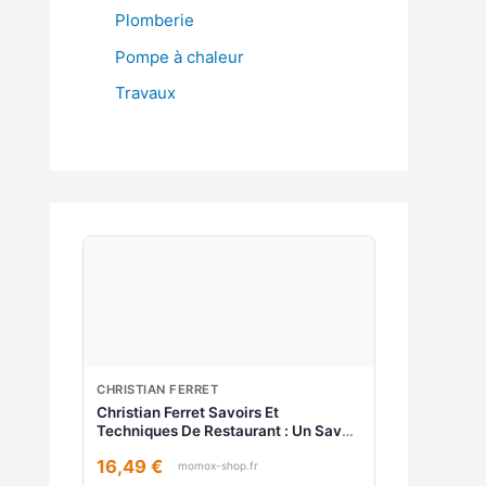
Plomberie
Pompe à chaleur
Travaux
CHRISTIAN FERRET
Christian Ferret Savoirs Et
Techniques De Restaurant : Un Savoir
Professionnel Pour Un Service De
16,49 €
Qualité : Niveau Cap-Bep. Vol. 1
momox-shop.fr