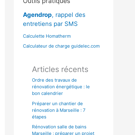
Outils pratiques
r
Agendrop
, rappel des
c
entretiens par SMS
h
e
Calculette Homatherm
r
Calculateur de charge guidelec.com
:
Articles récents
Ordre des travaux de
rénovation énergétique : le
bon calendrier
Préparer un chantier de
rénovation à Marseille : 7
étapes
Rénovation salle de bains
Marseille : préparer un projet