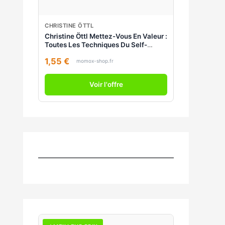
CHRISTINE ÖTTL
Christine Öttl Mettez-Vous En Valeur :
Toutes Les Techniques Du Self-
Marketing Au Service De Votre Vie
1,55 €
Professionnelle
momox-shop.fr
Voir l'offre