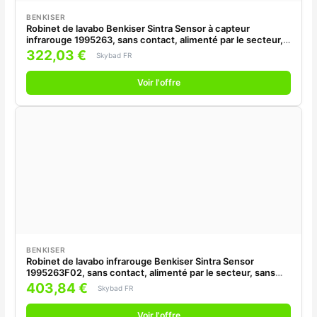
BENKISER
Robinet de lavabo Benkiser Sintra Sensor à capteur
infrarouge 1995263, sans contact, alimenté par le secteur,
sans mitigeur, chromé
322,03 €
Skybad FR
Voir l'offre
BENKISER
Robinet de lavabo infrarouge Benkiser Sintra Sensor
1995263F02, sans contact, alimenté par le secteur, sans
mitigeur, noir
403,84 €
Skybad FR
Voir l'offre