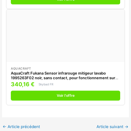
AQUACRAFT
AquaCraft Fukana Sensor infrarouge mitigeur lavabo
1995263F02 noir, sans contact, pour fonctionnement sur
secteur, sans mélangeur
340,16 €
Skybad FR
Voir l'offre
←
Article précédent
Article suivant
→