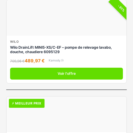
-31%
WILO
Wilo DrainLift MINI5-XS/C-EF – pompe de relevage lavabo,
douche, chaudiere 6095129
489,97 €
Kamody.fr
709,96 €
Voir l'offre
⚡ MEILLEUR PRIX