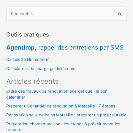
R
e
c
Outils pratiques
h
e
Agendrop
, rappel des entretiens par SMS
r
c
Calculette Homatherm
h
Calculateur de charge guidelec.com
e
Articles récents
r
Ordre des travaux de rénovation énergétique : le bon
calendrier
:
Préparer un chantier de rénovation à Marseille : 7 étapes
Rénovation salle de bains Marseille : préparer un projet durable
Préparation chantier maison : les étapes à prévoir avant les
travaux