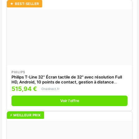
★ BEST-SELLER
PHILIPS
Philips T-Line 32'' Écran tactile de 32" avec résolution Full
HD, Android, 10 points de contact, gestion à distance
CMND et performances fiables 18/7.
515,94 €
Onedirect.fr
Voir l'offre
⚡ MEILLEUR PRIX