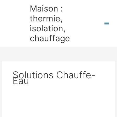
Aller
Maison :
au
contenu
thermie,
isolation,
chauffage
Solutions Chauffe-
Eau