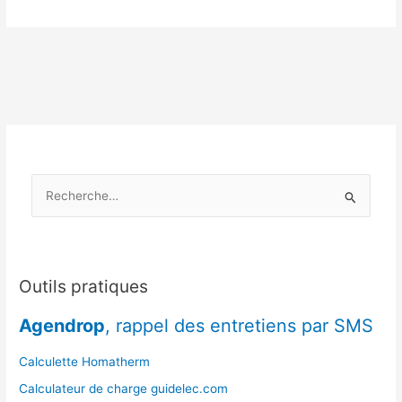
eau
en
panne
après
l’été
:
causes
fréquentes
et
R
solutions
express
e
c
h
e
Outils pratiques
r
Agendrop
, rappel des entretiens par SMS
c
h
Calculette Homatherm
e
Calculateur de charge guidelec.com