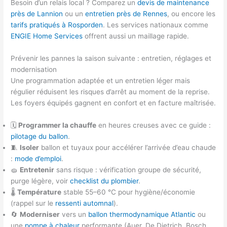
Besoin d’un relais local ? Comparez un
devis de maintenance
près de Lannion
ou un
entretien près de Rennes
, ou encore les
tarifs pratiqués à Rosporden
. Les services nationaux comme
ENGIE Home Services
offrent aussi un maillage rapide.
Prévenir les pannes la saison suivante : entretien, réglages et
modernisation
Une programmation adaptée et un entretien léger mais
régulier réduisent les risques d’arrêt au moment de la reprise.
Les foyers équipés gagnent en confort et en facture maîtrisée.
🗓️
Programmer la chauffe
en heures creuses avec ce guide :
pilotage du ballon
.
🧵
Isoler
ballon et tuyaux pour accélérer l’arrivée d’eau chaude
:
mode d’emploi
.
🧽
Entretenir
sans risque : vérification groupe de sécurité,
purge légère, voir
checklist du plombier
.
🌡️
Température
stable 55–60 °C pour hygiène/économie
(rappel sur le
ressenti automnal
).
🔄
Moderniser
vers un
ballon thermodynamique Atlantic
ou
une
pompe à chaleur
performante (Auer, De Dietrich, Bosch,