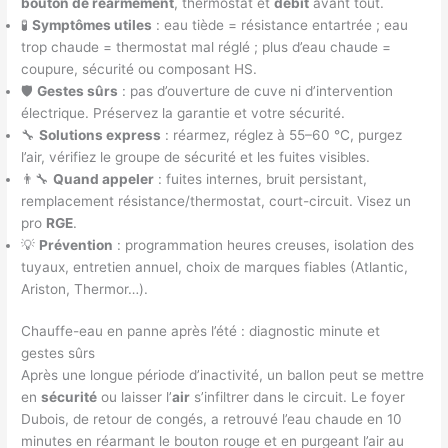
bouton de réarmement
, thermostat et
débit
avant tout.
🧪
Symptômes utiles
: eau tiède = résistance entartrée ; eau
trop chaude = thermostat mal réglé ; plus d’eau chaude =
coupure, sécurité ou composant HS.
🛡️
Gestes sûrs
: pas d’ouverture de cuve ni d’intervention
électrique. Préservez la garantie et votre sécurité.
🔧
Solutions express
: réarmez, réglez à 55–60 °C, purgez
l’air, vérifiez le groupe de sécurité et les fuites visibles.
👨‍🔧
Quand appeler
: fuites internes, bruit persistant,
remplacement résistance/thermostat, court-circuit. Visez un
pro
RGE
.
💡
Prévention
: programmation heures creuses, isolation des
tuyaux, entretien annuel, choix de marques fiables (Atlantic,
Ariston, Thermor…).
Chauffe-eau en panne après l’été : diagnostic minute et
gestes sûrs
Après une longue période d’inactivité, un ballon peut se mettre
en
sécurité
ou laisser l’
air
s’infiltrer dans le circuit. Le foyer
Dubois, de retour de congés, a retrouvé l’eau chaude en 10
minutes en réarmant le bouton rouge et en purgeant l’air au