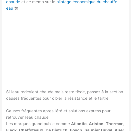
chaude
et ce mémo sur le
pilotage économique du chauffe-
eau
🔌.
Si l’eau redevient chaude mais reste tiède, passez à la section
causes fréquentes pour cibler la résistance et le tartre.
Causes fréquentes après l’été et solutions express pour
retrouver l’eau chaude
Les marques grand public comme
Atlantic
,
Ariston
,
Thermor
,
Fleck
,
Chaffoteaux
,
De Dietrich
,
Bosch
,
Saunier Duval
,
Auer