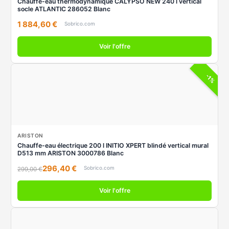
Chauffe-eau thermodynamique CALYPSO NEW 240 l vertical
socle ATLANTIC 286052 Blanc
1 884,60 €
Sobrico.com
Voir l'offre
-1%
ARISTON
Chauffe-eau électrique 200 l INITIO XPERT blindé vertical mural
D513 mm ARISTON 3000786 Blanc
296,40 €
Sobrico.com
299,00 €
Voir l'offre