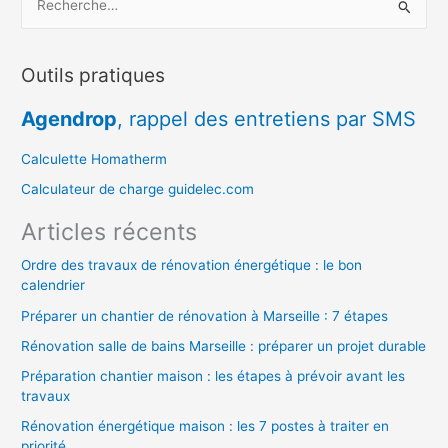
e
c
Outils pratiques
h
e
Agendrop
, rappel des entretiens par SMS
r
c
Calculette Homatherm
h
Calculateur de charge guidelec.com
e
Articles récents
r
Ordre des travaux de rénovation énergétique : le bon
calendrier
:
Préparer un chantier de rénovation à Marseille : 7 étapes
Rénovation salle de bains Marseille : préparer un projet durable
Préparation chantier maison : les étapes à prévoir avant les
travaux
Rénovation énergétique maison : les 7 postes à traiter en
priorité