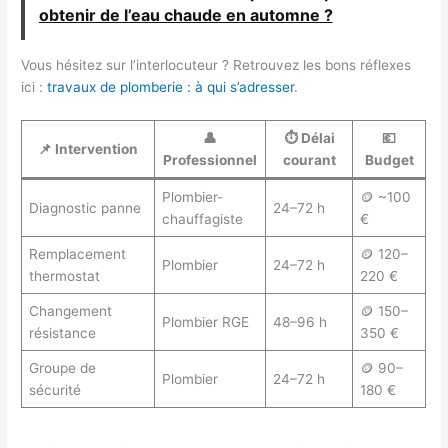
obtenir de l’eau chaude en automne ?
Vous hésitez sur l’interlocuteur ? Retrouvez les bons réflexes
ici :
travaux de plomberie : à qui s’adresser
.
👤
⏱️
Délai
💶
📌
Intervention
Professionnel
courant
Budget
Plombier-
🪙 ~100
Diagnostic panne
24–72 h
chauffagiste
€
Remplacement
🪙 120–
Plombier
24–72 h
thermostat
220 €
Changement
🪙 150–
Plombier RGE
48–96 h
résistance
350 €
Groupe de
🪙 90–
Plombier
24–72 h
sécurité
180 €