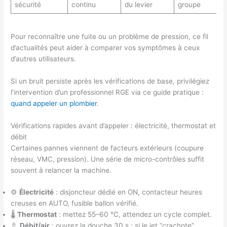
sécurité
continu
du levier
groupe
Pour reconnaître une fuite ou un problème de pression, ce fil
d’actualités peut aider à comparer vos symptômes à ceux
d’autres utilisateurs.
Si un bruit persiste après les vérifications de base, privilégiez
l’intervention d’un professionnel RGE via ce guide pratique :
quand appeler un plombier
.
Vérifications rapides avant d’appeler : électricité, thermostat et
débit
Certaines pannes viennent de facteurs extérieurs (coupure
réseau, VMC, pression). Une série de micro-contrôles suffit
souvent à relancer la machine.
⚙️
Électricité
: disjoncteur dédié en ON, contacteur heures
creuses en AUTO, fusible ballon vérifié.
🌡️
Thermostat
: mettez 55–60 °C, attendez un cycle complet.
🚿
Débit/air
: ouvrez la douche 30 s ; si le jet “crachote”,