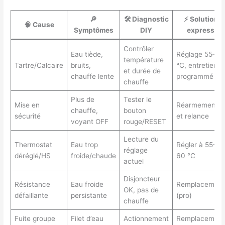
🔎
🛠️
Diagnostic
⚡
Solution
🧠
Cause
Symptômes
DIY
express
Contrôler
Eau tiède,
Réglage 55–60
température
Tartre/Calcaire
bruits,
°C, entretien
et durée de
chauffe lente
programmé
chauffe
Plus de
Tester le
Mise en
Réarmement
chauffe,
bouton
sécurité
et relance
voyant OFF
rouge/RESET
Lecture du
Thermostat
Eau trop
Régler à 55–
réglage
déréglé/HS
froide/chaude
60 °C
actuel
Disjoncteur
Résistance
Eau froide
Remplacement
OK, pas de
défaillante
persistante
(pro)
chauffe
Fuite groupe
Filet d’eau
Actionnement
Remplacement