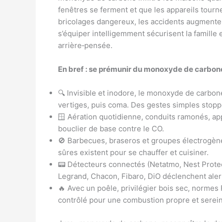
fenêtres se ferment et que les appareils tour
bricolages dangereux, les accidents augmenten
s’équiper intelligemment sécurisent la famille 
arrière‑pensée.
En bref : se prémunir du monoxyde de carbon
🔍 Invisible et inodore, le monoxyde de carbon
vertiges, puis coma. Des gestes simples stoppe
🪟 Aération quotidienne, conduits ramonés, app
bouclier de base contre le CO.
🚫 Barbecues, braseros et groupes électrogènes
sûres existent pour se chauffer et cuisiner.
📟 Détecteurs connectés (Netatmo, Nest Protec
Legrand, Chacon, Fibaro, DiO déclenchent aler
🔥 Avec un poêle, privilégier bois sec, normes 
contrôlé pour une combustion propre et serei