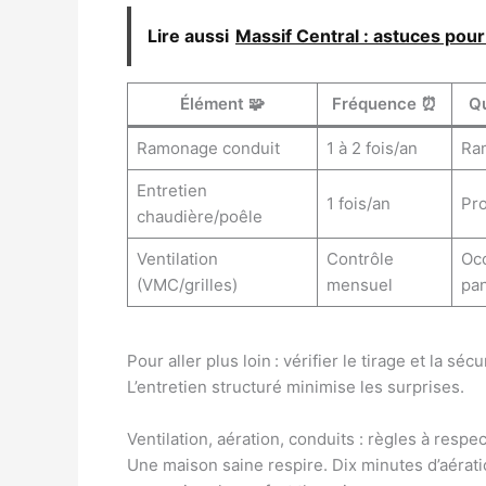
Lire aussi
Massif Central : astuces pour
Élément 🧩
Fréquence ⏰
Qu
Ramonage conduit
1 à 2 fois/an
Ram
Entretien
1 fois/an
Pro
chaudière/poêle
Ventilation
Contrôle
Occ
(VMC/grilles)
mensuel
pa
Pour aller plus loin : vérifier le tirage et la sé
L’entretien structuré minimise les surprises.
Ventilation, aération, conduits : règles à respe
Une maison saine respire. Dix minutes d’aérati