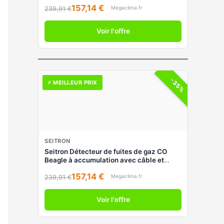
fiche RGDCK5MP1S
157,14 €
Megaclima.fr
239,91 €
Voir l'offre
-35%
⚡ MEILLEUR PRIX
SEITRON
Seitron Détecteur de fuites de gaz CO
Beagle à accumulation avec câble et
fiche RGDCK5MP1S
157,14 €
Megaclima.fr
239,91 €
Voir l'offre