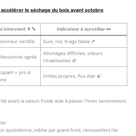
 accélérer le séchage du bois avant octobre
i intervient 👨‍🔧
Indicateur à surveiller 👀
onneur certifié
Suie, nid, tirage faible 🪶
Allumages difficiles, odeurs
fessionnel agréé
inhabituelles 🧯
upant + pro si
Grilles propres, flux d’air 🍃
nne
curité avant la saison froide aide à passer l’hiver sereinement.
cter
on quotidienne, même par grand froid, renouvellent l’air