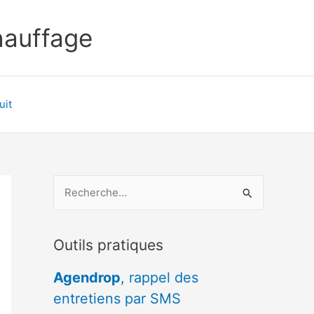
chauffage
uit
R
e
c
Outils pratiques
h
e
Agendrop
, rappel des
r
entretiens par SMS
c