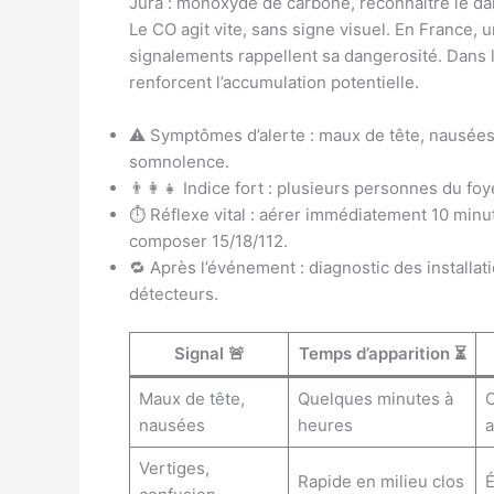
Jura : monoxyde de carbone, reconnaître le da
Le CO agit vite, sans signe visuel. En France, 
signalements rappellent sa dangerosité. Dans l
renforcent l’accumulation potentielle.
⚠️ Symptômes d’alerte : maux de tête, nausées,
somnolence.
👨‍👩‍👧 Indice fort : plusieurs personnes du
⏱️ Réflexe vital : aérer immédiatement 10 minu
composer 15/18/112.
🔁 Après l’événement : diagnostic des installati
détecteurs.
Signal 🚨
Temps d’apparition ⏳
Maux de tête,
Quelques minutes à
O
nausées
heures
a
Vertiges,
Rapide en milieu clos
É