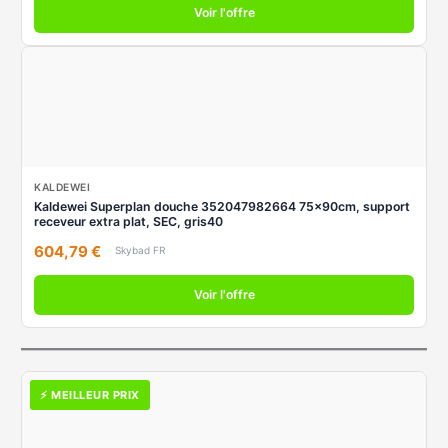
Voir l'offre
KALDEWEI
Kaldewei Superplan douche 352047982664 75x90cm, support
receveur extra plat, SEC, gris40
604,79 €
Skybad FR
Voir l'offre
⚡ MEILLEUR PRIX