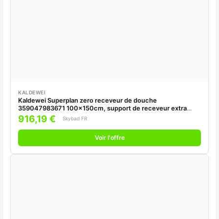
KALDEWEI
Kaldewei Superplan zero receveur de douche
359047983671 100x150cm, support de receveur extra
plat, effet perlant , warm grey60
916,19 €
Skybad FR
Voir l'offre