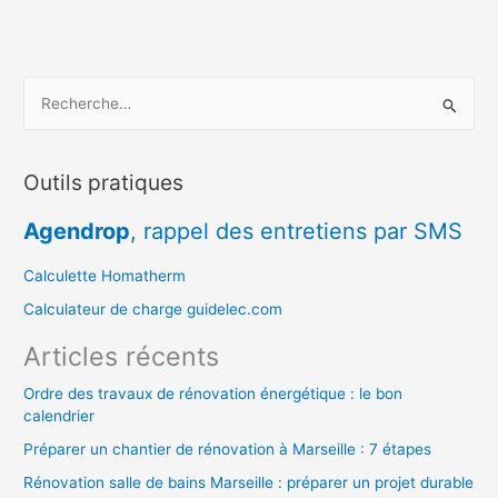
R
e
c
Outils pratiques
h
e
Agendrop
, rappel des entretiens par SMS
r
c
Calculette Homatherm
h
Calculateur de charge guidelec.com
e
Articles récents
r
Ordre des travaux de rénovation énergétique : le bon
calendrier
:
Préparer un chantier de rénovation à Marseille : 7 étapes
Rénovation salle de bains Marseille : préparer un projet durable