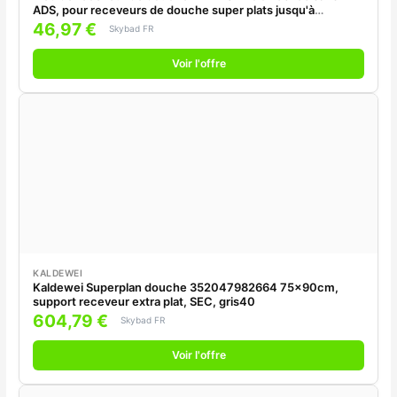
ADS, pour receveurs de douche super plats jusqu'à
90x90cm
46,97 €
Skybad FR
Voir l'offre
KALDEWEI
Kaldewei Superplan douche 352047982664 75x90cm,
support receveur extra plat, SEC, gris40
604,79 €
Skybad FR
Voir l'offre