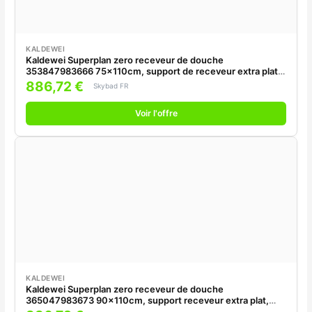
KALDEWEI
Kaldewei Superplan zero receveur de douche
353847983666 75x110cm, support de receveur extra plat,
effet perlant , cool grey80
886,72 €
Skybad FR
Voir l'offre
KALDEWEI
Kaldewei Superplan zero receveur de douche
365047983673 90x110cm, support receveur extra plat,
effet perlant , warm grey80