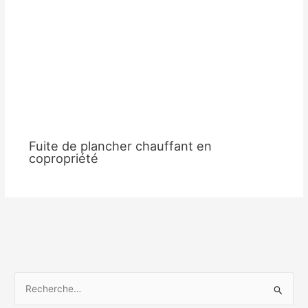
Fuite de plancher chauffant en
copropriété
R
e