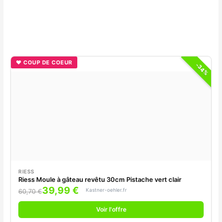
♥ COUP DE COEUR
-34%
RIESS
Riess Moule à gâteau revêtu 30cm Pistache vert clair
39,99 €
Kastner-oehler.fr
60,70 €
Voir l'offre