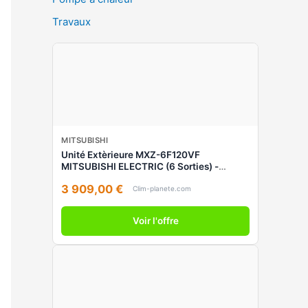
Travaux
MITSUBISHI
Unité Extèrieure MXZ-6F120VF
MITSUBISHI ELECTRIC (6 Sorties) -
Climatiseur Inverter Multi-Split Réversible
3 909,00 €
Clim-planete.com
Voir l'offre