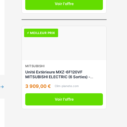
Voir l'offre
⚡ MEILLEUR PRIX
MITSUBISHI
Unité Extèrieure MXZ-6F120VF
MITSUBISHI ELECTRIC (6 Sorties) -
Climatiseur Inverter Multi-Split Réversible
3 909,00 €
→
Clim-planete.com
Voir l'offre