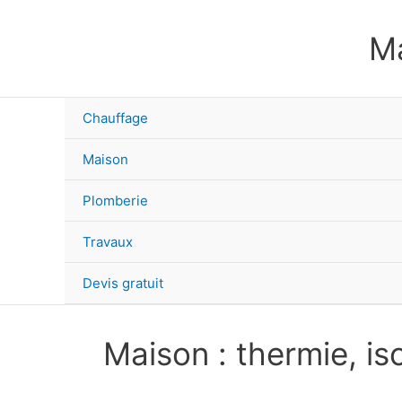
Aller
au
Ma
contenu
Chauffage
Maison
Plomberie
Travaux
Devis gratuit
Maison : thermie, is