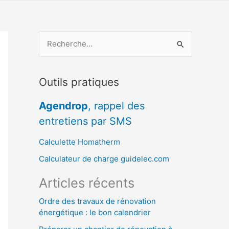
R
e
c
Outils pratiques
h
e
Agendrop
, rappel des
r
entretiens par SMS
c
Calculette Homatherm
h
Calculateur de charge guidelec.com
e
r
Articles récents
Ordre des travaux de rénovation
:
énergétique : le bon calendrier