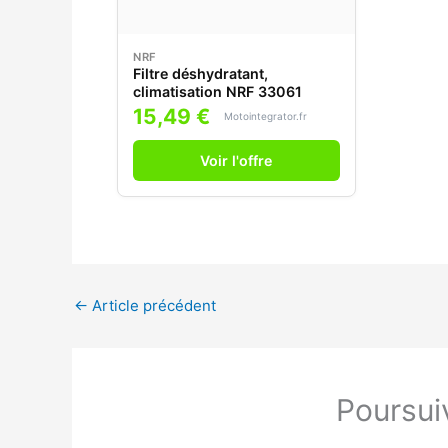
NRF
Filtre déshydratant,
climatisation NRF 33061
15,49 €
Motointegrator.fr
Voir l'offre
←
Article précédent
Poursuiv