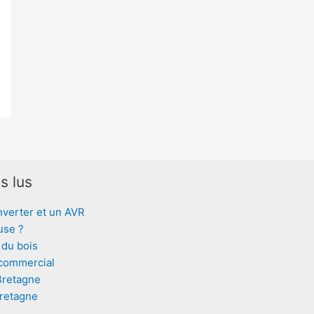
s lus
nverter et un AVR
use ?
 du bois
 commercial
Bretagne
Bretagne