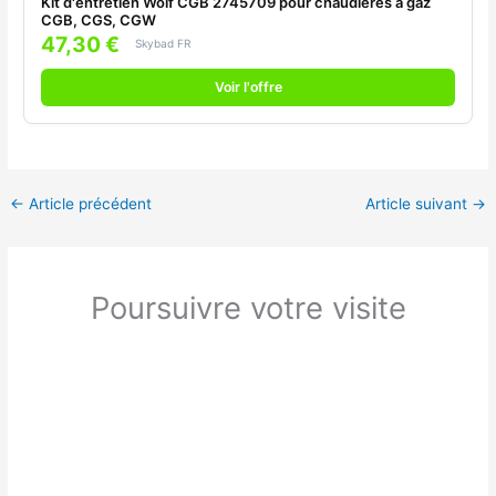
Kit d'entretien Wolf CGB 2745709 pour chaudières à gaz
CGB, CGS, CGW
47,30 €
Skybad FR
Voir l'offre
←
Article précédent
Article suivant
→
Poursuivre votre visite