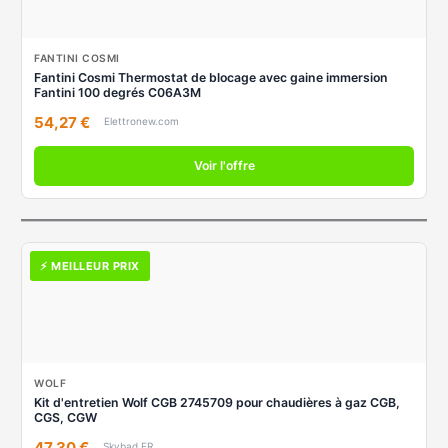
FANTINI COSMI
Fantini Cosmi Thermostat de blocage avec gaine immersion
Fantini 100 degrés C06A3M
54,27 €
Elettronew.com
Voir l'offre
⚡ MEILLEUR PRIX
WOLF
Kit d'entretien Wolf CGB 2745709 pour chaudières à gaz CGB,
CGS, CGW
47,30 €
Skybad FR