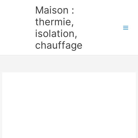
Aller
Maison :
au
contenu
thermie,
isolation,
chauffage