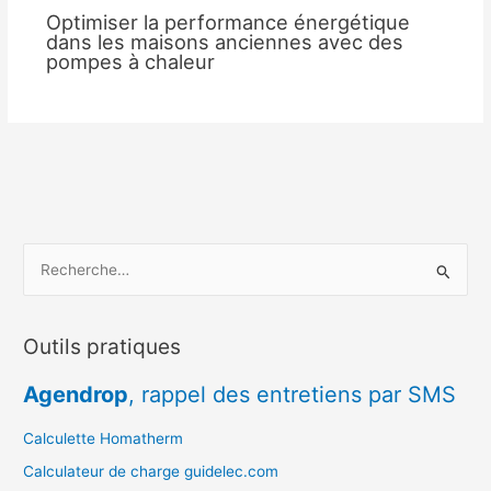
Optimiser la performance énergétique
dans les maisons anciennes avec des
pompes à chaleur
R
e
c
Outils pratiques
h
e
Agendrop
, rappel des entretiens par SMS
r
c
Calculette Homatherm
h
Calculateur de charge guidelec.com