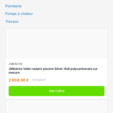
Plomberie
Pompe à chaleur
Travaux
JMBÂCHE
JMbâche Volet roulant piscine Silver-Roll polycarbonate sur
mesure
2 659,00 €
Distripool.fr
Voir l'offre