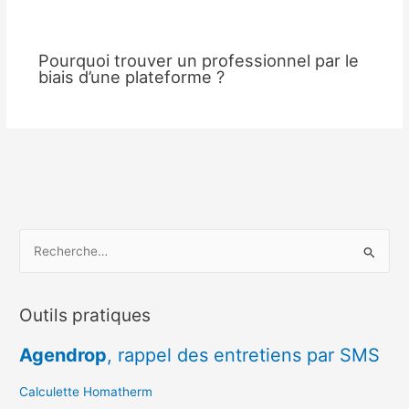
Pourquoi trouver un professionnel par le
biais d’une plateforme ?
R
e
c
Outils pratiques
h
e
Agendrop
, rappel des entretiens par SMS
r
c
Calculette Homatherm