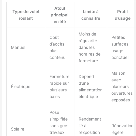
Atout
Type de volet
Limite à
Profil
principal
roulant
connaître
d’usage
en été
Moins de
Coût
Petites
régularité
d’accès
surfaces,
Manuel
dans les
plus
usage
horaires de
contenu
ponctuel
fermeture
Maison
Fermeture
Dépend
avec
rapide sur
d’une
Électrique
plusieurs
plusieurs
alimentation
ouvertures
baies
électrique
exposées
Pose
simplifiée
Rendement
sans gros
lié à
Rénovation
Solaire
travaux
l’exposition
légère