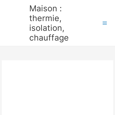
Aller
Maison :
au
contenu
thermie,
isolation,
chauffage