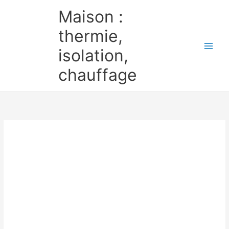
Aller
Maison :
au
contenu
thermie,
isolation,
chauffage