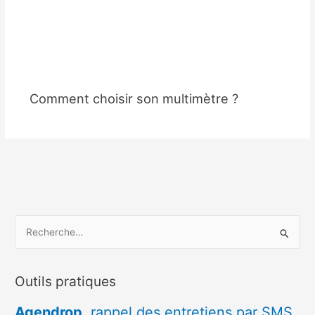
Comment choisir son multimètre ?
R
e
c
Outils pratiques
h
e
Agendrop
, rappel des entretiens par SMS