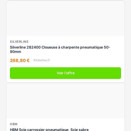
SILVERLINE
Silverline 282400 Cloueuse à charpente pneumatique 50-
90mm
268,80 €
Kicloutou.fr
Voir l'offre
HBM
HBM Scie carrossier pneumatique, Scie sabre