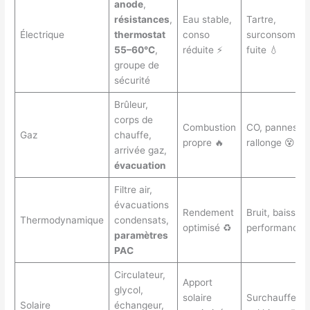
anode
,
résistances
,
Eau stable,
Tartre,
Électrique
thermostat
conso
surconsommat
55–60°C
,
réduite ⚡
fuite 💧
groupe de
sécurité
Brûleur,
corps de
Combustion
CO, pannes à
Gaz
chauffe,
propre 🔥
rallonge 😵
arrivée gaz,
évacuation
Filtre air,
évacuations
Rendement
Bruit, baisse 
Thermodynamique
condensats,
optimisé ♻️
performance 
paramètres
PAC
Circulateur,
Apport
glycol,
solaire
Surchauffe ét
Solaire
échangeur,