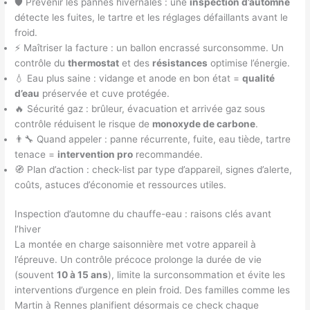
🛡️ Prévenir les pannes hivernales : une
inspection d’automne
détecte les fuites, le tartre et les réglages défaillants avant le
froid.
⚡ Maîtriser la facture : un ballon encrassé surconsomme. Un
contrôle du
thermostat
et des
résistances
optimise l’énergie.
💧 Eau plus saine : vidange et anode en bon état =
qualité
d’eau
préservée et cuve protégée.
🔥 Sécurité gaz : brûleur, évacuation et arrivée gaz sous
contrôle réduisent le risque de
monoxyde de carbone
.
👨‍🔧 Quand appeler : panne récurrente, fuite, eau tiède, tartre
tenace =
intervention pro
recommandée.
🧭 Plan d’action : check-list par type d’appareil, signes d’alerte,
coûts, astuces d’économie et ressources utiles.
Inspection d’automne du chauffe-eau : raisons clés avant
l’hiver
La montée en charge saisonnière met votre appareil à
l’épreuve. Un contrôle précoce prolonge la durée de vie
(souvent
10 à 15 ans
), limite la surconsommation et évite les
interventions d’urgence en plein froid. Des familles comme les
Martin à Rennes planifient désormais ce check chaque