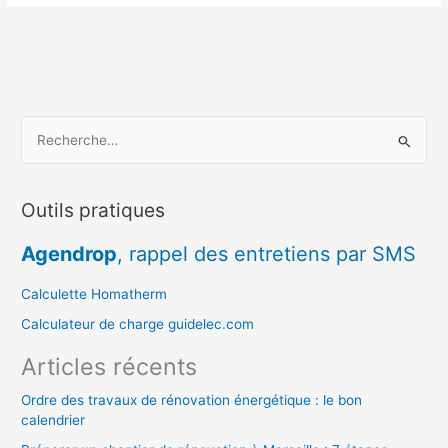
R
e
c
Outils pratiques
h
e
Agendrop
, rappel des entretiens par SMS
r
c
Calculette Homatherm
h
Calculateur de charge guidelec.com
e
Articles récents
r
Ordre des travaux de rénovation énergétique : le bon
calendrier
: