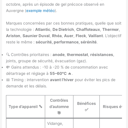
octobre, après un épisode de gel précoce observé en
Auvergne (
exemple météo
).
Marques concernées par ces bonnes pratiques, quelle que soit
la technologie :
Atlantic
,
De Dietrich
,
Chaffoteaux
,
Thermor
,
Ariston
,
Saunier Duval
,
Rhéa
,
Auer
,
Fleck
,
Vaillant
. L’objectif
reste le même :
sécurité, performance, sérénité
.
🔍 Contrôles prioritaires :
anode
,
thermostat
,
résistances
,
joints, groupe de sécurité, évacuation (gaz).
💸 Gains attendus : -10 à -20 % de consommation avec
détartrage et réglage à
55–60°C
🔥.
📅 Timing : intervention
avant l’hiver
pour éviter les pics de
demande et les délais.
Contrôles
Bénéfices
Type d’appareil 🔧
d’automne
Risques évit
✅
🎯
Vidange,