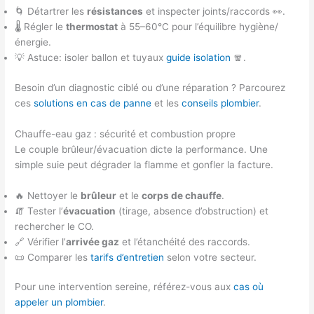
🌀 Détartrer les
résistances
et inspecter joints/raccords 👀.
🌡️ Régler le
thermostat
à 55–60°C pour l’équilibre hygiène/
énergie.
💡 Astuce: isoler ballon et tuyaux
guide isolation
🧣.
Besoin d’un diagnostic ciblé ou d’une réparation ? Parcourez
ces
solutions en cas de panne
et les
conseils plombier
.
Chauffe-eau gaz : sécurité et combustion propre
Le couple brûleur/évacuation dicte la performance. Une
simple suie peut dégrader la flamme et gonfler la facture.
🔥 Nettoyer le
brûleur
et le
corps de chauffe
.
🧯 Tester l’
évacuation
(tirage, absence d’obstruction) et
rechercher le CO.
🔗 Vérifier l’
arrivée gaz
et l’étanchéité des raccords.
📜 Comparer les
tarifs d’entretien
selon votre secteur.
Pour une intervention sereine, référez-vous aux
cas où
appeler un plombier
.