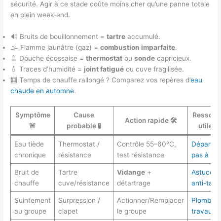
sécurité. Agir à ce stade coûte moins cher qu’une panne totale
en plein week-end.
🔊 Bruits de bouillonnement =
tartre
accumulé.
🌫️ Flamme jaunâtre (gaz) =
combustion imparfaite
.
🚿 Douche écossaise =
thermostat
ou
sonde
capricieux.
💧 Traces d’humidité =
joint fatigué
ou cuve fragilisée.
🧮 Temps de chauffe rallongé ? Comparez vos repères d’
eau
chaude en automne
.
Symptôme
Cause
Ressour
Action rapide 🛠️
🚨
probable 🧪
utile 
Eau tiède
Thermostat /
Contrôle 55–60°C,
Dépanna
chronique
résistance
test résistance
pas à pa
Bruit de
Tartre
Vidange
+
Astuce
chauffe
cuve/résistance
détartrage
anti-tartr
Suintement
Surpression /
Actionner/Remplacer
Plomberi
au groupe
clapet
le groupe
travaux