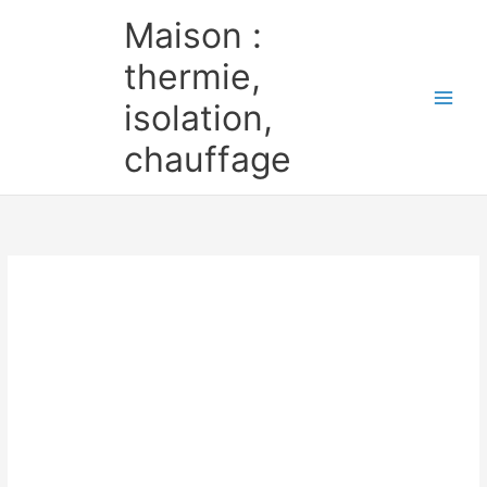
Aller
Maison :
au
contenu
thermie,
isolation,
chauffage