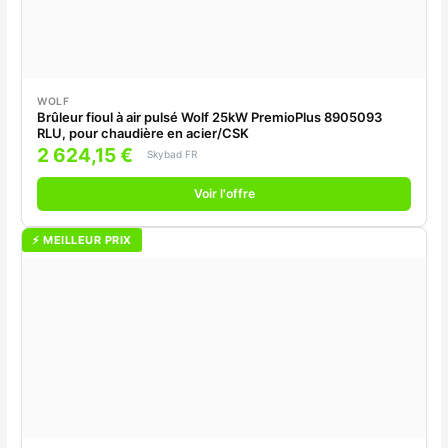
WOLF
Brûleur fioul à air pulsé Wolf 25kW PremioPlus 8905093
RLU, pour chaudière en acier/CSK
2 624,15 €
Skybad FR
Voir l'offre
⚡ MEILLEUR PRIX