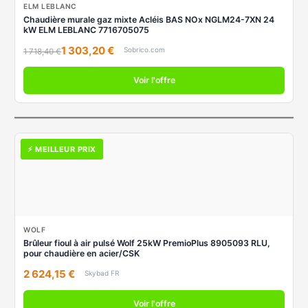
ELM LEBLANC
Chaudière murale gaz mixte Acléis BAS NOx NGLM24-7XN 24
kW ELM LEBLANC 7716705075
1 303,20 €
Sobrico.com
1 718,40 €
Voir l'offre
⚡ MEILLEUR PRIX
WOLF
Brûleur fioul à air pulsé Wolf 25kW PremioPlus 8905093 RLU,
pour chaudière en acier/CSK
2 624,15 €
Skybad FR
Voir l'offre