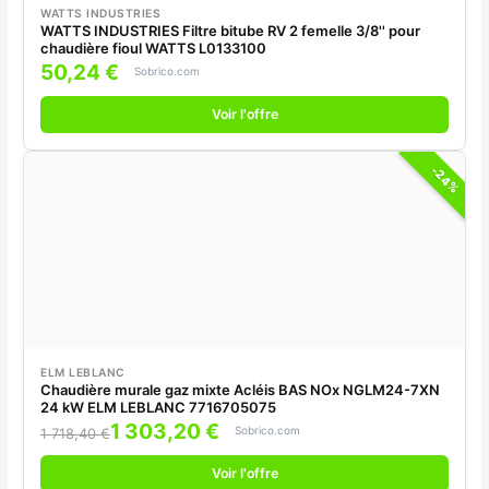
WATTS INDUSTRIES
WATTS INDUSTRIES Filtre bitube RV 2 femelle 3/8'' pour
chaudière fioul WATTS L0133100
50,24 €
Sobrico.com
Voir l'offre
-24%
ELM LEBLANC
Chaudière murale gaz mixte Acléis BAS NOx NGLM24-7XN
24 kW ELM LEBLANC 7716705075
1 303,20 €
Sobrico.com
1 718,40 €
Voir l'offre