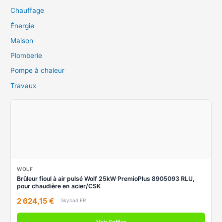
Chauffage
Énergie
Maison
Plomberie
Pompe à chaleur
Travaux
WOLF
Brûleur fioul à air pulsé Wolf 25kW PremioPlus 8905093 RLU,
pour chaudière en acier/CSK
2 624,15 €
Skybad FR