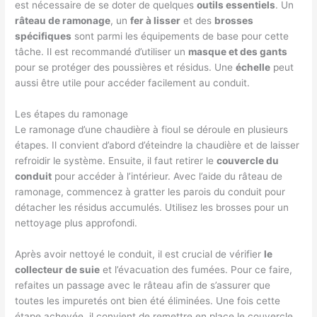
est nécessaire de se doter de quelques
outils essentiels
. Un
râteau de ramonage
, un
fer à lisser
et des
brosses
spécifiques
sont parmi les équipements de base pour cette
tâche. Il est recommandé d’utiliser un
masque et des gants
pour se protéger des poussières et résidus. Une
échelle
peut
aussi être utile pour accéder facilement au conduit.
Les étapes du ramonage
Le ramonage d’une chaudière à fioul se déroule en plusieurs
étapes. Il convient d’abord d’éteindre la chaudière et de laisser
refroidir le système. Ensuite, il faut retirer le
couvercle du
conduit
pour accéder à l’intérieur. Avec l’aide du râteau de
ramonage, commencez à gratter les parois du conduit pour
détacher les résidus accumulés. Utilisez les brosses pour un
nettoyage plus approfondi.
Après avoir nettoyé le conduit, il est crucial de vérifier
le
collecteur de suie
et l’évacuation des fumées. Pour ce faire,
refaites un passage avec le râteau afin de s’assurer que
toutes les impuretés ont bien été éliminées. Une fois cette
étape achevée, il convient de remettre en place le couvercle