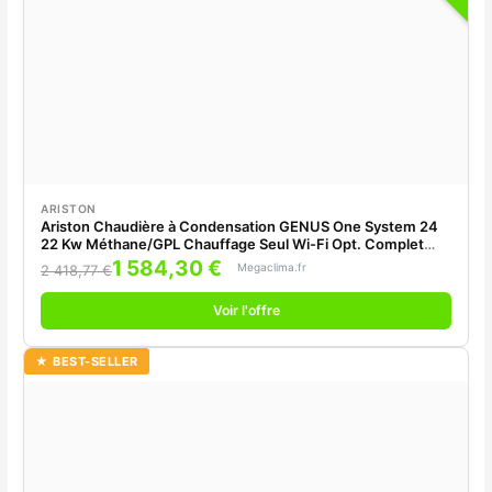
ARISTON
Ariston Chaudière à Condensation GENUS One System 24
22 Kw Méthane/GPL Chauffage Seul Wi-Fi Opt. Complet
avec Kit Fumée
1 584,30 €
Megaclima.fr
2 418,77 €
Voir l'offre
★ BEST-SELLER