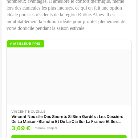
nombreux avantages. Il améliore le confort thermique, même
lors des canicules les plus intenses, ce qui en fait une option
idéale pour les résidents de la région Rhône-Alpes. Il est
indubitablement la solution idéale pour profiter pleinement de
votre domicile pendant la saison estivale.
⚡ MEILLEUR PRIX
VINCENT NOUZILLE
Vincent Nouzille Des Secrets Si Bien Gardés : Les Dossiers
De La Maison-Blanche Et De La Cia Sur La France Et Ses
Présidents : 1958-1981
3,69 €
momox-shop.fr