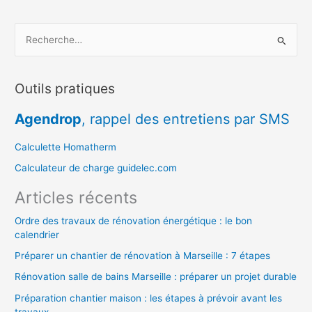
R
e
c
Outils pratiques
h
e
Agendrop
, rappel des entretiens par SMS
r
c
Calculette Homatherm
h
Calculateur de charge guidelec.com
e
Articles récents
r
Ordre des travaux de rénovation énergétique : le bon
calendrier
:
Préparer un chantier de rénovation à Marseille : 7 étapes
Rénovation salle de bains Marseille : préparer un projet durable
Préparation chantier maison : les étapes à prévoir avant les
travaux