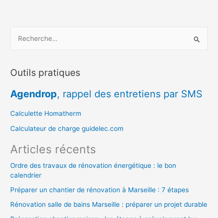
R
e
c
Outils pratiques
h
e
Agendrop
, rappel des entretiens par SMS
r
c
Calculette Homatherm
h
Calculateur de charge guidelec.com
e
Articles récents
r
Ordre des travaux de rénovation énergétique : le bon
calendrier
:
Préparer un chantier de rénovation à Marseille : 7 étapes
Rénovation salle de bains Marseille : préparer un projet durable