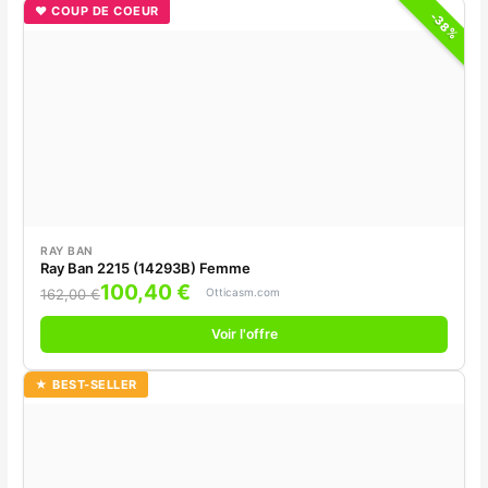
♥ COUP DE COEUR
-38%
RAY BAN
Ray Ban 2215 (14293B) Femme
100,40 €
Otticasm.com
162,00 €
Voir l'offre
★ BEST-SELLER