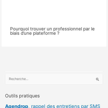
Pourquoi trouver un professionnel par le
biais d’une plateforme ?
R
e
c
Outils pratiques
h
e
Agendrop
, rappel des entretiens par SMS