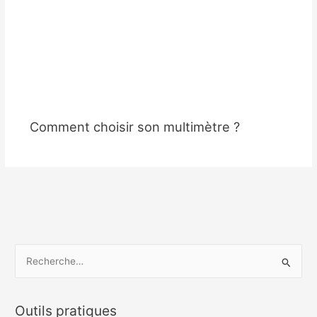
Comment choisir son multimètre ?
R
e
c
Outils pratiques
h