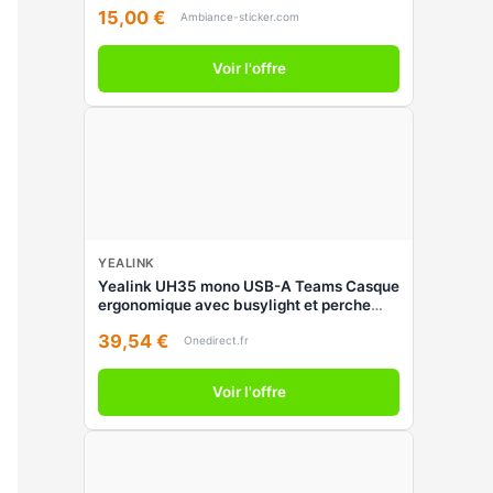
15,00 €
Ambiance-sticker.com
Voir l'offre
YEALINK
Yealink UH35 mono USB-A Teams Casque
ergonomique avec busylight et perche
micro flexible, parfait pour les longues
39,54 €
sessions d'appels sur PC et
Onedirect.fr
Voir l'offre