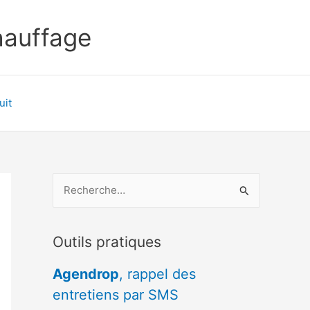
chauffage
uit
R
e
c
Outils pratiques
h
e
Agendrop
, rappel des
r
entretiens par SMS
c