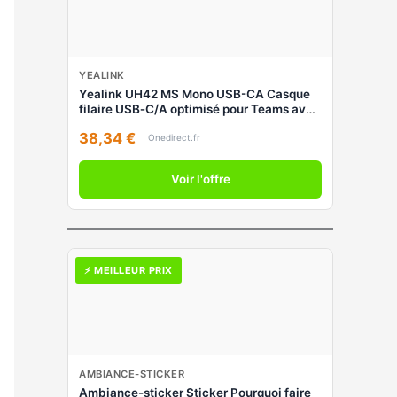
YEALINK
Yealink UH42 MS Mono USB-CA Casque
filaire USB‑C/A optimisé pour Teams avec
micro à réduction de bruit AI, haut-parleur
38,34 €
HD 35 mm et contrôle d’appel
Onedirect.fr
Voir l'offre
⚡ MEILLEUR PRIX
AMBIANCE-STICKER
Ambiance-sticker Sticker Pourquoi faire