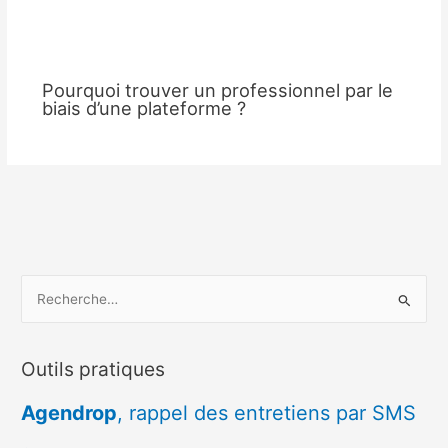
Pourquoi trouver un professionnel par le
biais d’une plateforme ?
R
e
c
Outils pratiques
h
e
Agendrop
, rappel des entretiens par SMS
r