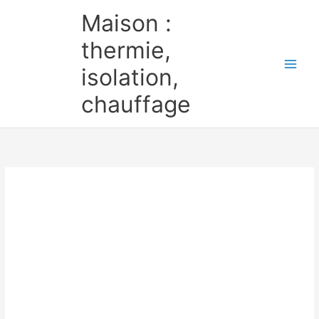
Aller
Maison :
au
contenu
thermie,
isolation,
chauffage