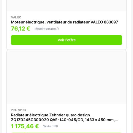
VALEO
Moteur électrique, ventilateur de radiateur VALEO 883697
76,12 €
Motointegrator.fr
Voir l'offre
ZEHNDER
Radiateur électrique Zehnder quaro design
ZQ1Z0245G300020 QAE-140-045/GD, 1433 x 450 mm,
gris clair
1 175,46 €
Skybad FR