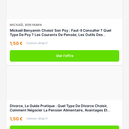
MICKAËL BENYAMIN
Mickaël Benyamin Choisir Son Psy : Faut-Il Consulter ? Quel
Type De Psy ? Les Courants De Pensée, Les Outils Des
Praticiens, Questions-Réponses
1,50 €
momox-shop.fr
Voir l'offre
Divorce, Le Guide Pratique : Quel Type De Divorce Choisir,
Comment Négocier La Pension Alimentaire, Avantages Et
Inconvénients De La Garde Alternée, Qui Va Garder Le
1,50 €
Logement ? : 2018
momox-shop.fr