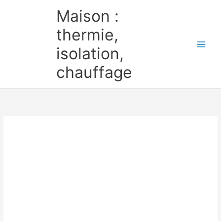
Aller
Maison :
au
contenu
thermie,
isolation,
chauffage