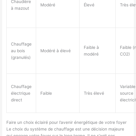
Chaudière
Modéré
Élevé
Très él
à mazout
Chauffage
Faible à
Faible (
au bois
Modéré à élevé
modéré
CO2)
(granulés)
Chauffage
Variable
électrique
Faible
Très élevé
source
direct
électrici
Faire un choix éclairé pour l’avenir énergétique de votre foyer
Le choix du système de chauffage est une décision majeure
qui engage votre foyer sur le long terme. Il ne s’agit pas