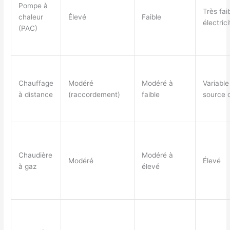
Pompe à
Très faib
chaleur
Élevé
Faible
électric
(PAC)
Chauffage
Modéré
Modéré à
Variable
à distance
(raccordement)
faible
source c
Chaudière
Modéré à
Modéré
Élevé
à gaz
élevé