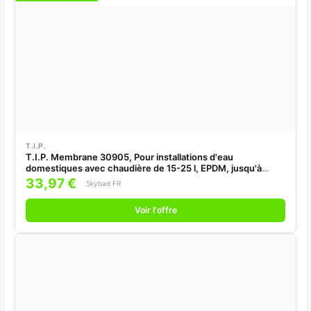
T.I.P.
T.I.P. Membrane 30905, Pour installations d'eau
domestiques avec chaudière de 15-25 l, EPDM, jusqu'à
90°C
33,97 €
Skybad FR
Voir l'offre