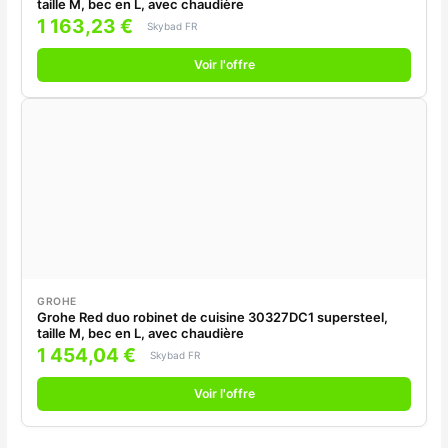
taille M, bec en L, avec chaudière
1 163,23 €
Skybad FR
Voir l'offre
GROHE
Grohe Red duo robinet de cuisine 30327DC1 supersteel,
taille M, bec en L, avec chaudière
1 454,04 €
Skybad FR
Voir l'offre