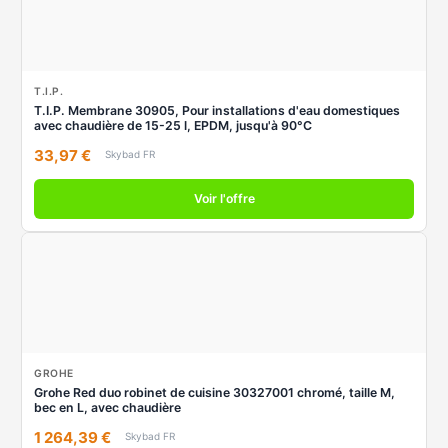
T.I.P.
T.I.P. Membrane 30905, Pour installations d'eau domestiques
avec chaudière de 15-25 l, EPDM, jusqu'à 90°C
33,97 €
Skybad FR
Voir l'offre
GROHE
Grohe Red duo robinet de cuisine 30327001 chromé, taille M,
bec en L, avec chaudière
1 264,39 €
Skybad FR