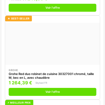
Voir l'offre
★ BEST-SELLER
GROHE
Grohe Red duo robinet de cuisine 30327001 chromé, taille
M, bec en L, avec chaudière
1 264,39 €
Skybad FR
Voir l'offre
⚡ MEILLEUR PRIX