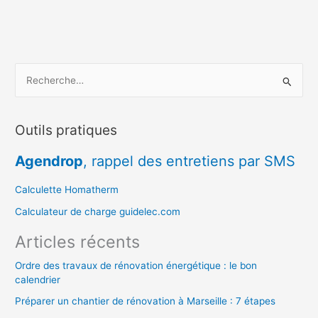
R
e
c
Outils pratiques
h
e
Agendrop
, rappel des entretiens par SMS
r
c
Calculette Homatherm
h
Calculateur de charge guidelec.com
e
Articles récents
r
Ordre des travaux de rénovation énergétique : le bon
calendrier
:
Préparer un chantier de rénovation à Marseille : 7 étapes