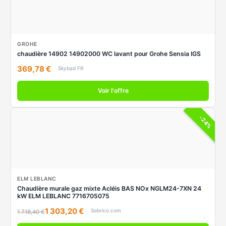
GROHE
chaudière 14902 14902000 WC lavant pour Grohe Sensia IGS
369,78 €
Skybad FR
Voir l'offre
-24%
ELM LEBLANC
Chaudière murale gaz mixte Acléis BAS NOx NGLM24-7XN 24
kW ELM LEBLANC 7716705075
1 303,20 €
Sobrico.com
1 718,40 €