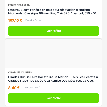
FENETRE24.COM
fenetre24.com Fenêtre en bois pour rénovation d'anciens
bâtiments, Classique 68 mm, Pin, Clair 325, 1 vantail, 510 x 510
mm
107,10 €
Fenetre24.com
Voir l'offre
CHARLES DUPUIS
Charles Dupuis Faire Construire Sa Maison - Tous Les Secrets À
Chaque Étape : De L'Idée À La Remise Des Clés: Tout Ce Que
Vous Devez Savoir Pour Réussir La ... Tout En Faisant Des
8,49 €
Économies À Chaque Étape
momox-shop.fr
Voir l'offre