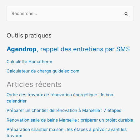
R
e
c
Outils pratiques
h
e
Agendrop
, rappel des entretiens par SMS
r
c
Calculette Homatherm
h
Calculateur de charge guidelec.com
e
Articles récents
r
Ordre des travaux de rénovation énergétique : le bon
calendrier
:
Préparer un chantier de rénovation à Marseille : 7 étapes
Rénovation salle de bains Marseille : préparer un projet durable
Préparation chantier maison : les étapes à prévoir avant les
travaux