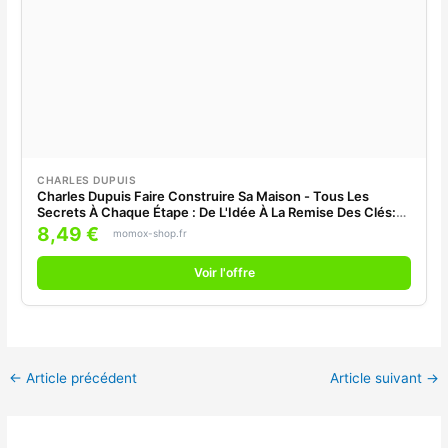
CHARLES DUPUIS
Charles Dupuis Faire Construire Sa Maison - Tous Les
Secrets À Chaque Étape : De L'Idée À La Remise Des Clés:
Tout Ce Que Vous Devez Savoir Pour Réussir La ... Tout En
8,49 €
momox-shop.fr
Faisant Des Économies À Chaque Étape
Voir l'offre
←
Article précédent
Article suivant
→