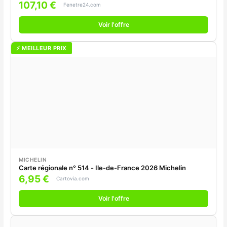
510 mm
107,10 €
Fenetre24.com
Voir l'offre
⚡ MEILLEUR PRIX
MICHELIN
Carte régionale n° 514 - Ile-de-France 2026 Michelin
6,95 €
Cartovia.com
Voir l'offre