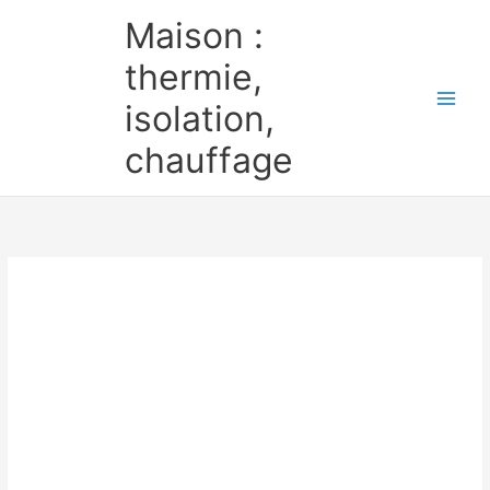
Aller
Maison :
au
contenu
thermie,
isolation,
chauffage